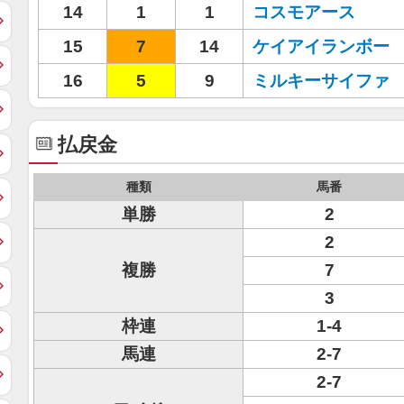
14
1
1
コスモアース
15
7
14
ケイアイランボー
16
5
9
ミルキーサイファ
払戻金
種類
馬番
単勝
2
2
複勝
7
3
枠連
1-4
馬連
2-7
2-7