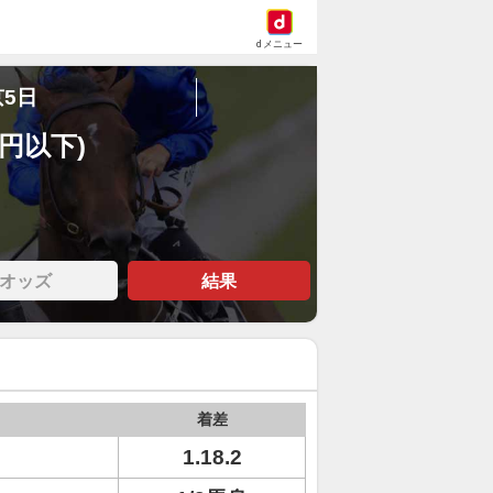
dメニュー
京5日
万円以下)
オッズ
結果
着差
1.18.2