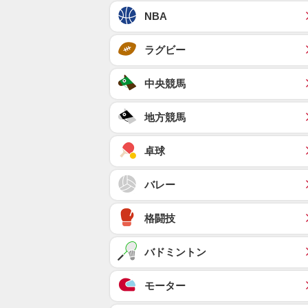
NBA
ラグビー
中央競馬
地方競馬
卓球
バレー
格闘技
バドミントン
モーター