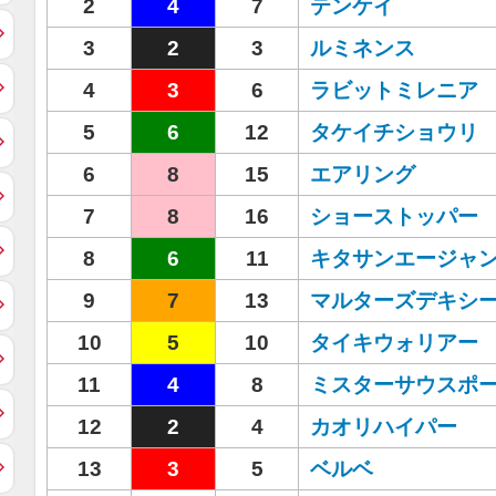
2
4
7
テンケイ
3
2
3
ルミネンス
4
3
6
ラビットミレニア
5
6
12
タケイチショウリ
6
8
15
エアリング
7
8
16
ショーストッパー
8
6
11
キタサンエージャ
9
7
13
マルターズデキシ
10
5
10
タイキウォリアー
11
4
8
ミスターサウスポ
12
2
4
カオリハイパー
13
3
5
ベルベ