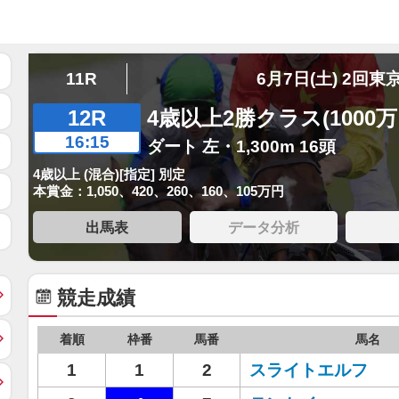
11R
6月7日(土) 2回東
12R
4歳以上2勝クラス(1000
16:15
ダート 左・1,300m 16頭
4歳以上 (混合)[指定] 別定
本賞金：1,050、420、260、160、105万円
出馬表
データ分析
競走成績
着順
枠番
馬番
馬名
1
1
2
スライトエルフ