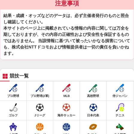
注意事項
結果・成績・オッズなどのデータは、必ず主催者発行のものと照合
し確認してください。
本サイトのページ上に掲載されている情報の内容に関しては万全を
期しておりますが、その内容の正確性および安全性を保証するもの
ではありません。 当該情報に基づいて被ったいかなる損害について
も、株式会社NTTドコモおよび情報提供者は一切の責任を負いかね
ます。
競技一覧
プロ野球
プロ野球(2軍)
MLB
高校野球
侍ジャパン
ゴルフ
Jリーグ
海外サッカー
日本代表
テニス