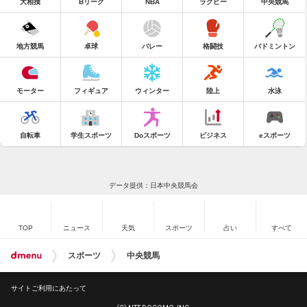
大相撲
Bリーグ
NBA
ラグビー
中央競馬
地方競馬
卓球
バレー
格闘技
バドミントン
モーター
フィギュア
ウィンター
陸上
水泳
自転車
学生スポーツ
Doスポーツ
ビジネス
eスポーツ
データ提供：日本中央競馬会
TOP
ニュース
天気
スポーツ
占い
すべて
スポーツ
中央競馬
サイトご利用にあたって