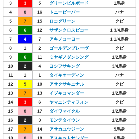
3
3
5
グリーンビルボード
1馬身
4
8
16
トニービーバー
ハナ
5
7
15
ロコグリーン
クビ
6
6
12
サザンクロスビコー
1 3/4馬身
7
4
7
アキノコーヨー
1 1/4馬身
8
1
2
ゴールデンブレーヴ
クビ
9
6
11
ミヤギノダンシング
1/2馬身
10
2
4
ヨシフサキング
3/4馬身
11
1
1
タイキオーディン
ハナ
12
5
10
アサクサキニナル
クビ
13
7
13
イブキコマンダー
1/2馬身
14
3
6
ヤマニンティフォン
クビ
15
8
17
ダイワマイクル
1/2馬身
16
2
3
モンテタイウン
1/2馬身
17
7
14
アサカユウジーン
5馬身
18
8
18
アスキットサンダー
6馬身