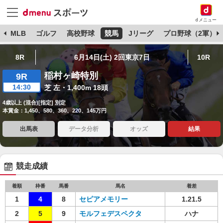
dメニュー
球
MLB
ゴルフ
高校野球
競馬
Jリーグ
プロ野球（2軍）
8R
6月14日(土) 2回東京7日
10R
稲村ヶ崎特別
9R
14:30
芝 左・1,400m 18頭
4歳以上 (混合)[指定] 別定
本賞金：1,450、580、360、220、145万円
出馬表
データ分析
オッズ
結果
競走成績
着順
枠番
馬番
馬名
着差
1
4
8
セピアメモリー
1.21.5
2
5
9
モルフェデスペクタ
ハナ