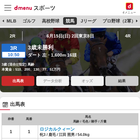
dメニュー
球
MLB
ゴルフ
高校野球
競馬
Jリーグ
プロ野球（2軍）
2R
6月15日(日) 2回東京8日
4R
3歳未勝利
3R
10:50
ダート 左・1,600m 16頭
3歳 (混合)[指定] 馬齢
本賞金：510、200、130、77、51万円
出馬表
データ分析
オッズ
結果
出馬表
馬名
枠番
馬番
馬齢 / 毛色 / 騎手 / 斤量
ロジカルクィーン
1
1
牝3 / 鹿毛 / 江田 照男 / 54.0kg