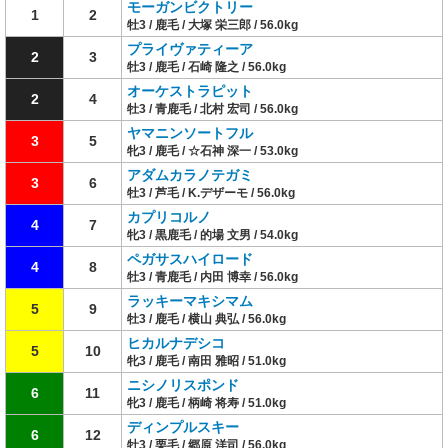
モーガンビクトリー
1
2
牡3 / 鹿毛 / 大塚 栄三郎 / 56.0kg
プライヴァティーア
2
3
牡3 / 鹿毛 / 石崎 隆之 / 56.0kg
オーケストラピット
2
4
牡3 / 青鹿毛 / 北村 宏司 / 56.0kg
ヤマニンソートフル
3
5
牝3 / 鹿毛 / ☆石神 深一 / 53.0kg
アダムカラノテガミ
3
6
牡3 / 芦毛 / K.デザーモ / 56.0kg
カプリコルノ
4
7
牝3 / 黒鹿毛 / 的場 文男 / 54.0kg
ペガサスハイロード
4
8
牡3 / 青鹿毛 / 内田 博幸 / 56.0kg
ラッキーマキシマム
5
9
牡3 / 鹿毛 / 横山 典弘 / 56.0kg
ヒカルナデシコ
5
10
牝3 / 鹿毛 / 南田 雅昭 / 51.0kg
ニシノリスポンド
6
11
牝3 / 鹿毛 / 柄崎 将寿 / 51.0kg
ディンプルスキー
6
12
牡3 / 栗毛 / 郷原 洋司 / 56.0kg