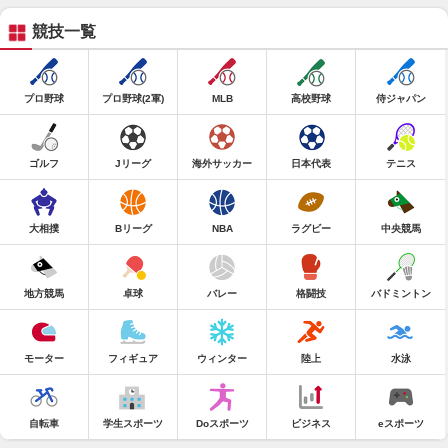
競技一覧
プロ野球
プロ野球(2軍)
MLB
高校野球
侍ジャパン
ゴルフ
Jリーグ
海外サッカー
日本代表
テニス
大相撲
Bリーグ
NBA
ラグビー
中央競馬
地方競馬
卓球
バレー
格闘技
バドミントン
モーター
フィギュア
ウィンター
陸上
水泳
自転車
学生スポーツ
Doスポーツ
ビジネス
eスポーツ