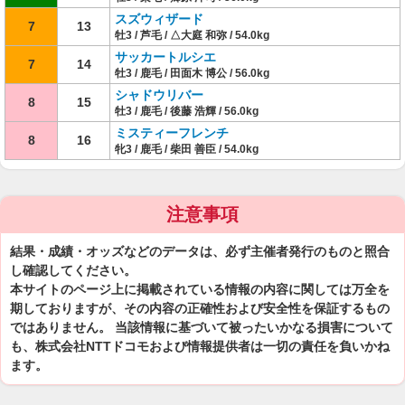
スズウィザード
7
13
牡3 / 芦毛 / △大庭 和弥 / 54.0kg
サッカートルシエ
7
14
牡3 / 鹿毛 / 田面木 博公 / 56.0kg
シャドウリバー
8
15
牡3 / 鹿毛 / 後藤 浩輝 / 56.0kg
ミスティーフレンチ
8
16
牝3 / 鹿毛 / 柴田 善臣 / 54.0kg
注意事項
結果・成績・オッズなどのデータは、必ず主催者発行のものと照合
し確認してください。
本サイトのページ上に掲載されている情報の内容に関しては万全を
期しておりますが、その内容の正確性および安全性を保証するもの
ではありません。 当該情報に基づいて被ったいかなる損害について
も、株式会社NTTドコモおよび情報提供者は一切の責任を負いかね
ます。