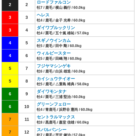
ロードファルコン
2
2
牡7 / 鹿毛 / 横山 義行 / 60.0kg
ヘレス
3
3
牡4 / 鹿毛 / 金子 光希 / 60.0kg
ダイワブルックリン
3
4
牡4 / 栗毛 / 五十嵐 雄祐 / 57.0kg
スギノウインカム
4
5
牡5 / 鹿毛 / 田中 剛 / 60.0kg
ウィルビースター
4
6
牡5 / 鹿毛 / 田嶋 翔 / 60.0kg
フジヤマシンゲキ
5
7
牡6 / 鹿毛 / 白浜 雄造 / 60.0kg
カイシュウテイオー
5
8
牡5 / 鹿毛 / △蓑島 靖典 / 58.0kg
ダイワモンタナ
6
9
牡4 / 栗毛 / 三浦 堅治 / 60.0kg
グリーンフェロー
6
10
牡4 / 青鹿毛 / 浜野谷 憲尚 / 60.0kg
セントラルマックス
7
11
牡8 / 黒鹿毛 / 嘉堂 信雄 / 60.0kg
スバルパンシー
7
12
牝7 / 鹿毛 / 平沢 健治 / 57.0kg