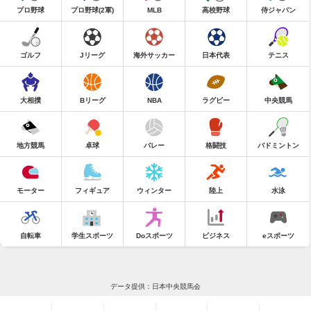
プロ野球
プロ野球(2軍)
MLB
高校野球
侍ジャパン
ゴルフ
Jリーグ
海外サッカー
日本代表
テニス
大相撲
Bリーグ
NBA
ラグビー
中央競馬
地方競馬
卓球
バレー
格闘技
バドミントン
モーター
フィギュア
ウィンター
陸上
水泳
自転車
学生スポーツ
Doスポーツ
ビジネス
eスポーツ
データ提供：日本中央競馬会