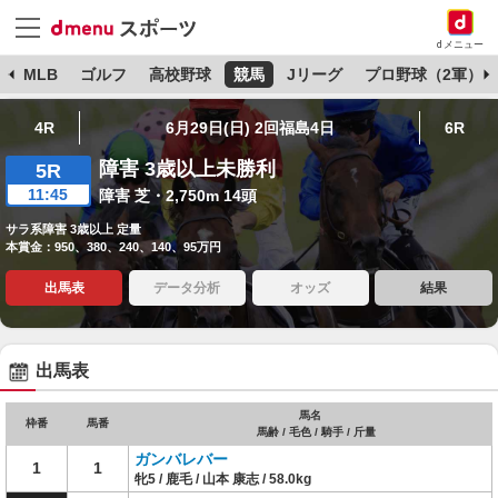
dメニュー
球
MLB
ゴルフ
高校野球
競馬
Jリーグ
プロ野球（2軍）
4R
6月29日(日) 2回福島4日
6R
障害 3歳以上未勝利
5R
11:45
障害 芝・2,750m 14頭
サラ系障害 3歳以上 定量
本賞金：950、380、240、140、95万円
出馬表
データ分析
オッズ
結果
出馬表
馬名
枠番
馬番
馬齢 / 毛色 / 騎手 / 斤量
ガンバレバー
1
1
牝5 / 鹿毛 / 山本 康志 / 58.0kg