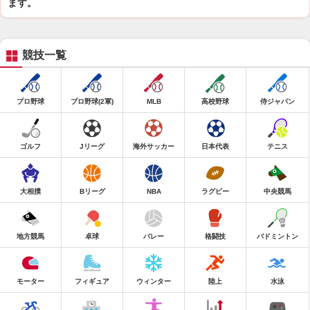
ます。
競技一覧
プロ野球
プロ野球(2軍)
MLB
高校野球
侍ジャパン
ゴルフ
Jリーグ
海外サッカー
日本代表
テニス
大相撲
Bリーグ
NBA
ラグビー
中央競馬
地方競馬
卓球
バレー
格闘技
バドミントン
モーター
フィギュア
ウィンター
陸上
水泳