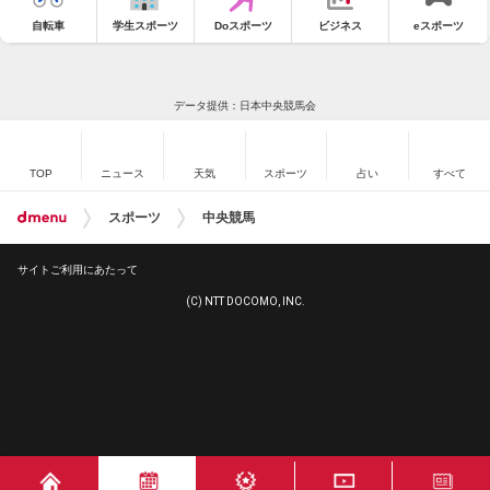
自転車
学生スポーツ
Doスポーツ
ビジネス
eスポーツ
データ提供：日本中央競馬会
TOP
ニュース
天気
スポーツ
占い
すべて
スポーツ
中央競馬
サイトご利用にあたって
(C) NTT DOCOMO, INC.