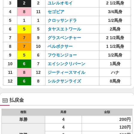
3
2
2
ユレルオモイ
2 1/2馬身
4
8
11
セゴビア
3/4馬身
5
1
1
クロッサンドラ
1/2馬身
6
5
5
タヤスエトワール
2馬身
7
7
9
グラスベンチャー
2 1/2馬身
8
7
10
ベルボクサー
1 1/2馬身
9
5
6
フウモンジョー
1/2馬身
10
6
7
エイシンクリバーン
1馬身
11
8
12
ジーティースマイル
ハナ
12
6
8
シルクサンライズ
8馬身
払戻金
種類
馬番
金額
単勝
4
200円
4
120円