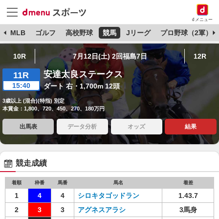
dメニュー
球
MLB
ゴルフ
高校野球
競馬
Jリーグ
プロ野球（2軍）
10R
7月12日(土) 2回福島7日
12R
安達太良ステークス
11R
15:40
ダート 右・1,700m 12頭
3歳以上 (混合)(特指) 別定
本賞金：1,800、720、450、270、180万円
出馬表
データ分析
オッズ
結果
競走成績
着順
枠番
馬番
馬名
着差
1
4
4
シロキタゴッドラン
1.43.7
2
3
3
アグネスアラシ
3馬身