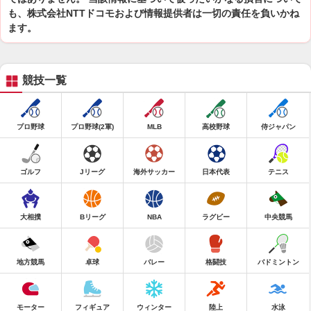
も、株式会社NTTドコモおよび情報提供者は一切の責任を負いかね
ます。
競技一覧
プロ野球
プロ野球(2軍)
MLB
高校野球
侍ジャパン
ゴルフ
Jリーグ
海外サッカー
日本代表
テニス
大相撲
Bリーグ
NBA
ラグビー
中央競馬
地方競馬
卓球
バレー
格闘技
バドミントン
モーター
フィギュア
ウィンター
陸上
水泳