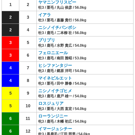
ヤマニンフリスビー
1
2
牡3 / 栗毛 / 丸山 侯彦 / 56.0kg
イアラ
2
3
牡3 / 栗毛 / 嘉藤 貴行 / 56.0kg
ニシノイチバンボシ
2
4
牡3 / 鹿毛 / 二本柳 壮 / 56.0kg
プリプリ
3
5
牝3 / 鹿毛 / 水野 貴広 / 54.0kg
フェロニエール
3
6
牡3 / 鹿毛 / 南田 雅昭 / 53.0kg
ヒシファンタジー
4
7
牝3 / 鹿毛 / 郷原 洋司 / 54.0kg
マイネピルエット
4
8
牝3 / 栗毛 / 田中 勝春 / 54.0kg
ニシノイチゴヒメ
5
9
牝3 / 鹿毛 / 鹿戸 雄一 / 54.0kg
ロスジュリア
5
10
牝3 / 栗毛 / 大西 直宏 / 54.0kg
ローランジニー
6
11
牝3 / 鹿毛 / 木幡 初広 / 54.0kg
イマージュシチー
6
12
牝3 / 黒鹿毛 / 江田 照男 / 54.0kg