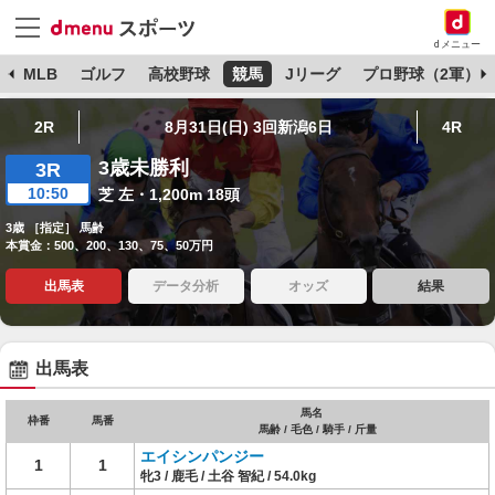
dメニュー
球
MLB
ゴルフ
高校野球
競馬
Jリーグ
プロ野球（2軍）
2R
8月31日(日) 3回新潟6日
4R
3歳未勝利
3R
10:50
芝 左・1,200m 18頭
3歳 ［指定］ 馬齢
本賞金：500、200、130、75、50万円
出馬表
データ分析
オッズ
結果
出馬表
馬名
枠番
馬番
馬齢 / 毛色 / 騎手 / 斤量
エイシンパンジー
1
1
牝3 / 鹿毛 / 土谷 智紀 / 54.0kg