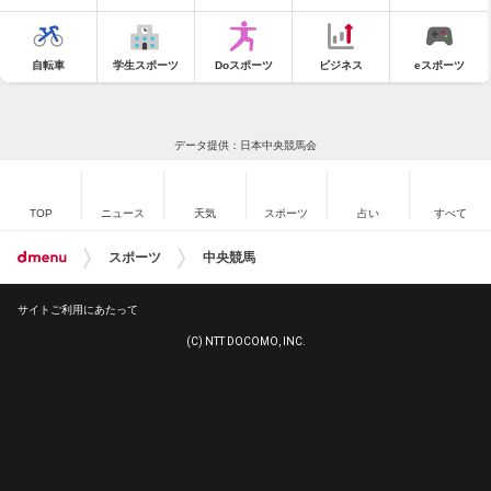
自転車
学生スポーツ
Doスポーツ
ビジネス
eスポーツ
データ提供：日本中央競馬会
TOP
ニュース
天気
スポーツ
占い
すべて
スポーツ
中央競馬
サイトご利用にあたって
(C) NTT DOCOMO, INC.