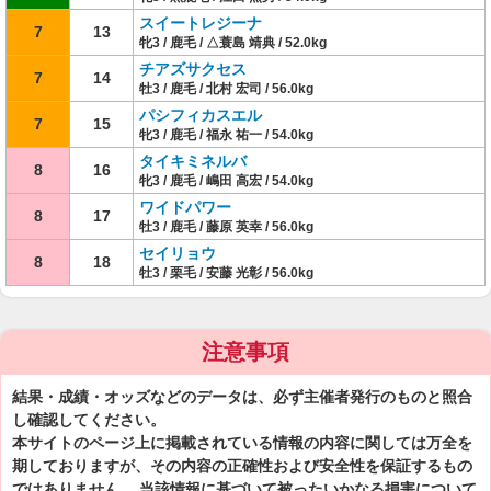
スイートレジーナ
7
13
牝3 / 鹿毛 / △蓑島 靖典 / 52.0kg
チアズサクセス
7
14
牡3 / 鹿毛 / 北村 宏司 / 56.0kg
パシフィカスエル
7
15
牝3 / 鹿毛 / 福永 祐一 / 54.0kg
タイキミネルバ
8
16
牝3 / 鹿毛 / 嶋田 高宏 / 54.0kg
ワイドパワー
8
17
牡3 / 鹿毛 / 藤原 英幸 / 56.0kg
セイリョウ
8
18
牡3 / 栗毛 / 安藤 光彰 / 56.0kg
注意事項
結果・成績・オッズなどのデータは、必ず主催者発行のものと照合
し確認してください。
本サイトのページ上に掲載されている情報の内容に関しては万全を
期しておりますが、その内容の正確性および安全性を保証するもの
ではありません。 当該情報に基づいて被ったいかなる損害について