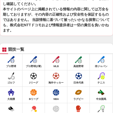
し確認してください。
本サイトのページ上に掲載されている情報の内容に関しては万全を
期しておりますが、その内容の正確性および安全性を保証するもの
ではありません。 当該情報に基づいて被ったいかなる損害について
も、株式会社NTTドコモおよび情報提供者は一切の責任を負いかね
ます。
競技一覧
プロ野球
プロ野球(2軍)
MLB
高校野球
侍ジャパン
ゴルフ
Jリーグ
海外サッカー
日本代表
テニス
大相撲
Bリーグ
NBA
ラグビー
中央競馬