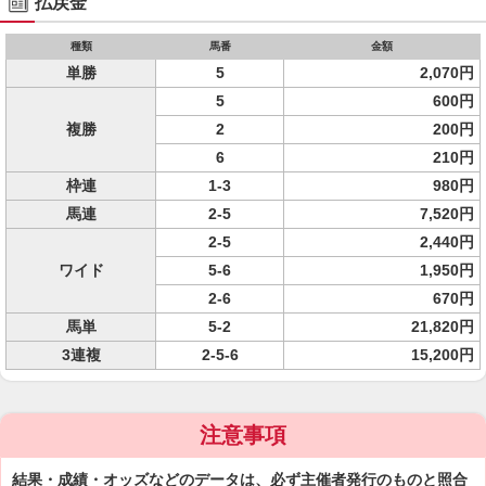
払戻金
種類
馬番
金額
単勝
5
2,070円
5
600円
複勝
2
200円
6
210円
枠連
1-3
980円
馬連
2-5
7,520円
2-5
2,440円
ワイド
5-6
1,950円
2-6
670円
馬単
5-2
21,820円
3連複
2-5-6
15,200円
注意事項
結果・成績・オッズなどのデータは、必ず主催者発行のものと照合