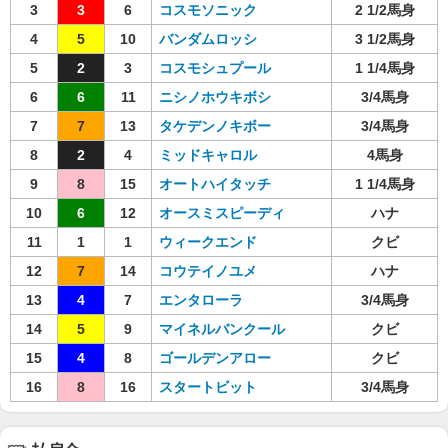
3
3
6
コスモソニック
2 1/2馬身
4
5
10
バンダムロッシ
3 1/2馬身
5
2
3
コスモシュプール
1 1/4馬身
6
6
11
ニシノホウキボシ
3/4馬身
7
7
13
タケデンノキボー
3/4馬身
8
2
4
ミッドキャロル
4馬身
9
8
15
オートハイタッチ
1 1/4馬身
10
6
12
オースミスピーディ
ハナ
11
1
1
ウィークエンド
クビ
12
7
14
コウテイノユメ
ハナ
13
4
7
エンタローラ
3/4馬身
14
5
9
マイネルバンクール
クビ
15
4
8
ゴールデンアロー
クビ
16
8
16
スタートビット
3/4馬身