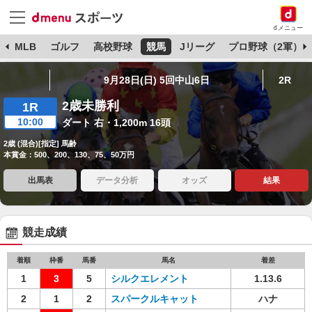
dメニュー
球
MLB
ゴルフ
高校野球
競馬
Jリーグ
プロ野球（2軍）
9月28日(日) 5回中山6日
2R
2歳未勝利
1R
10:00
ダート 右・1,200m 16頭
2歳 (混合)[指定] 馬齢
本賞金：500、200、130、75、50万円
出馬表
データ分析
オッズ
結果
競走成績
着順
枠番
馬番
馬名
着差
1
3
5
シルクエレメント
1.13.6
2
1
2
スパークルキャット
ハナ