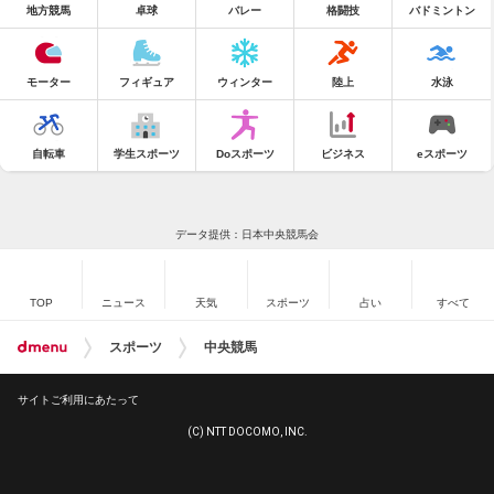
地方競馬
卓球
バレー
格闘技
バドミントン
モーター
フィギュア
ウィンター
陸上
水泳
自転車
学生スポーツ
Doスポーツ
ビジネス
eスポーツ
データ提供：日本中央競馬会
TOP
ニュース
天気
スポーツ
占い
すべて
スポーツ
中央競馬
サイトご利用にあたって
(C) NTT DOCOMO, INC.