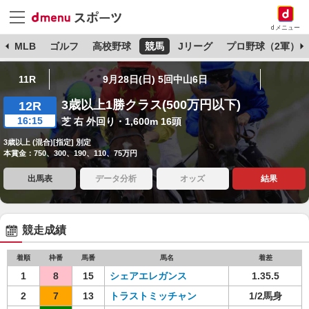
dメニュー
球
MLB
ゴルフ
高校野球
競馬
Jリーグ
プロ野球（2軍）
11R
9月28日(日) 5回中山6日
3歳以上1勝クラス(500万円以下)
12R
16:15
芝 右 外回り・1,600m 16頭
3歳以上 (混合)[指定] 別定
本賞金：750、300、190、110、75万円
出馬表
データ分析
オッズ
結果
競走成績
着順
枠番
馬番
馬名
着差
1
8
15
シェアエレガンス
1.35.5
2
7
13
トラストミッチャン
1/2馬身