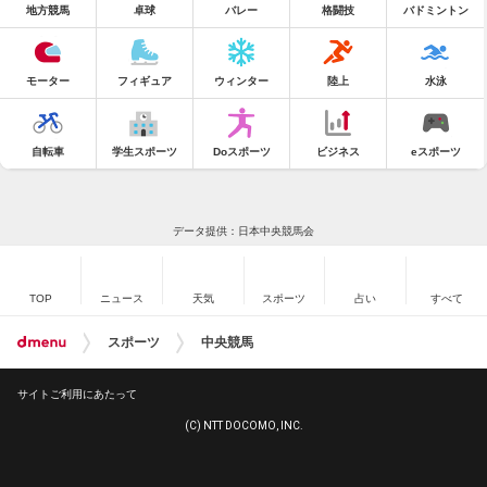
地方競馬
卓球
バレー
格闘技
バドミントン
モーター
フィギュア
ウィンター
陸上
水泳
自転車
学生スポーツ
Doスポーツ
ビジネス
eスポーツ
データ提供：日本中央競馬会
TOP
ニュース
天気
スポーツ
占い
すべて
スポーツ
中央競馬
サイトご利用にあたって
(C) NTT DOCOMO, INC.