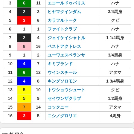
3
6
11
エコールドゥパリス
ハナ
4
2
3
ヒヤマクインダム
3/4馬身
5
3
6
カラフルトーク
クビ
6
1
1
ファイトクラブ
ハナ
7
2
4
ジェイケイシャトル
1 1/4馬身
8
8
16
ベストアクトレス
ハナ
9
1
2
ユーワエスペランサ
3/4馬身
10
4
7
キミブランド
ハナ
11
6
12
ウインスチール
アタマ
12
4
8
キングソロモン
1 3/4馬身
13
5
10
トウショウシュート
クビ
14
5
9
セイウンザクラブ
1/2馬身
15
7
14
コックニー
アタマ
16
3
5
ニシノグロリエ
4馬身