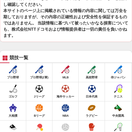
し確認してください。
本サイトのページ上に掲載されている情報の内容に関しては万全を
期しておりますが、その内容の正確性および安全性を保証するもの
ではありません。 当該情報に基づいて被ったいかなる損害について
も、株式会社NTTドコモおよび情報提供者は一切の責任を負いかね
ます。
競技一覧
プロ野球
プロ野球(2軍)
MLB
高校野球
侍ジャパン
ゴルフ
Jリーグ
海外サッカー
日本代表
テニス
大相撲
Bリーグ
NBA
ラグビー
中央競馬