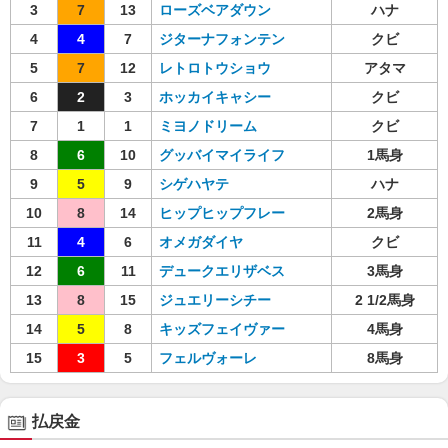
3
7
13
ローズベアダウン
ハナ
4
4
7
ジターナフォンテン
クビ
5
7
12
レトロトウショウ
アタマ
6
2
3
ホッカイキャシー
クビ
7
1
1
ミヨノドリーム
クビ
8
6
10
グッバイマイライフ
1馬身
9
5
9
シゲハヤテ
ハナ
10
8
14
ヒップヒップフレー
2馬身
11
4
6
オメガダイヤ
クビ
12
6
11
デュークエリザベス
3馬身
13
8
15
ジュエリーシチー
2 1/2馬身
14
5
8
キッズフェイヴァー
4馬身
15
3
5
フェルヴォーレ
8馬身
払戻金