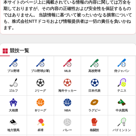
本サイトのページ上に掲載されている情報の内容に関しては万全を
期しておりますが、その内容の正確性および安全性を保証するもの
ではありません。 当該情報に基づいて被ったいかなる損害について
も、株式会社NTTドコモおよび情報提供者は一切の責任を負いかね
ます。
競技一覧
プロ野球
プロ野球(2軍)
MLB
高校野球
侍ジャパン
ゴルフ
Jリーグ
海外サッカー
日本代表
テニス
大相撲
Bリーグ
NBA
ラグビー
中央競馬
地方競馬
卓球
バレー
格闘技
バドミントン