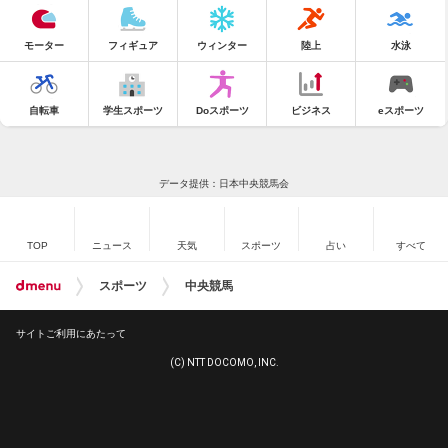
モーター
フィギュア
ウィンター
陸上
水泳
自転車
学生スポーツ
Doスポーツ
ビジネス
eスポーツ
データ提供：日本中央競馬会
TOP
ニュース
天気
スポーツ
占い
すべて
スポーツ
中央競馬
サイトご利用にあたって
(C) NTT DOCOMO, INC.