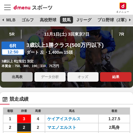
dメニュー
球
MLB
ゴルフ
高校野球
競馬
Jリーグ
プロ野球（2軍）
5R
11月1日(土) 3回東京7日
7R
3歳以上1勝クラス(500万円以下)
6R
12:50
ダート 左・1,400m 15頭
3歳以上 牝[指定] 別定
本賞金：750、300、190、110、75万円
出馬表
データ分析
オッズ
結果
競走成績
着順
枠番
馬番
馬名
着差
1
3
4
ケイアイステルス
1.27.5
2
2
2
マエノエルスト
2馬身