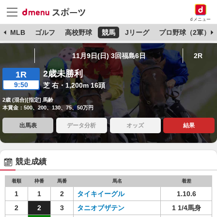
dメニュー
球
MLB
ゴルフ
高校野球
競馬
Jリーグ
プロ野球（2軍）
11月9日(日) 3回福島6日
2R
2歳未勝利
1R
9:50
芝 右・1,200m 16頭
2歳 (混合)[指定] 馬齢
本賞金：500、200、130、75、50万円
出馬表
データ分析
オッズ
結果
競走成績
着順
枠番
馬番
馬名
着差
1
1
2
タイキイーグル
1.10.6
2
2
3
タニオブザテン
1 1/4馬身