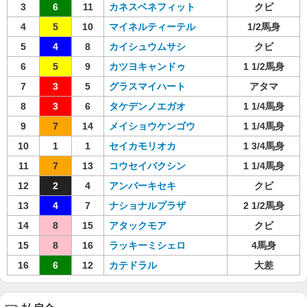
3
6
11
カネスベネフィット
クビ
4
5
10
マイネルティーテル
1/2馬身
5
4
8
カイシュウムサシ
クビ
6
5
9
カツヨキャンドゥ
1 1/2馬身
7
3
5
グラスマイハート
アタマ
8
3
6
タケデンノエガオ
1 1/4馬身
9
7
14
メイショウケンゴウ
1 1/4馬身
10
1
1
セイカモリオカ
1 3/4馬身
11
7
13
コウセイバクシン
1 1/4馬身
12
2
4
アンバーキセキ
クビ
13
4
7
ナショナルプラザ
2 1/2馬身
14
8
15
アタックモア
クビ
15
8
16
ラッキーミシェロ
4馬身
16
6
12
カテドラル
大差