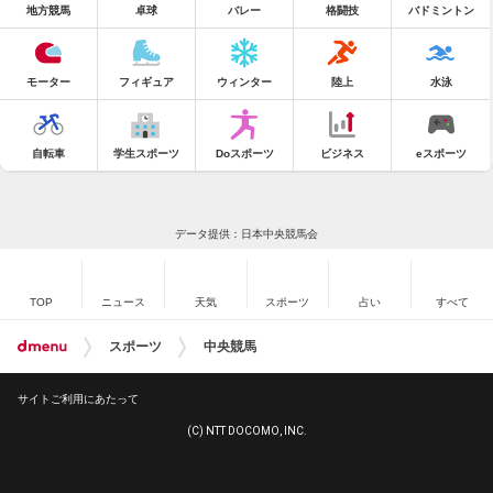
地方競馬
卓球
バレー
格闘技
バドミントン
モーター
フィギュア
ウィンター
陸上
水泳
自転車
学生スポーツ
Doスポーツ
ビジネス
eスポーツ
データ提供：日本中央競馬会
TOP
ニュース
天気
スポーツ
占い
すべて
スポーツ
中央競馬
サイトご利用にあたって
(C) NTT DOCOMO, INC.