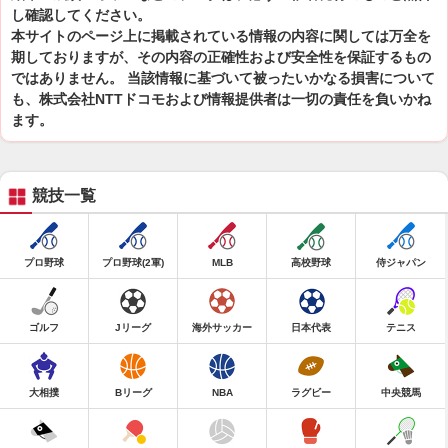
し確認してください。
本サイトのページ上に掲載されている情報の内容に関しては万全を
期しておりますが、その内容の正確性および安全性を保証するもの
ではありません。 当該情報に基づいて被ったいかなる損害について
も、株式会社NTTドコモおよび情報提供者は一切の責任を負いかね
ます。
競技一覧
プロ野球
プロ野球(2軍)
MLB
高校野球
侍ジャパン
ゴルフ
Jリーグ
海外サッカー
日本代表
テニス
大相撲
Bリーグ
NBA
ラグビー
中央競馬