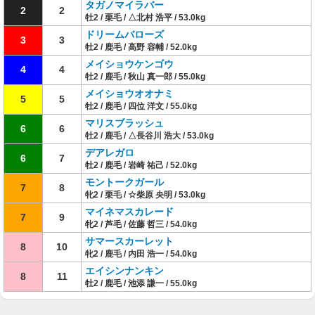
タガノマイラバー
2
2
牡2 / 栗毛 / △北村 浩平 / 53.0kg
ドリームバローズ
3
3
牡2 / 鹿毛 / 高野 容輔 / 52.0kg
メイショウケンゴウ
4
4
牡2 / 鹿毛 / 秋山 真一郎 / 55.0kg
メイショウオオナミ
5
5
牡2 / 鹿毛 / 四位 洋文 / 55.0kg
マリスブラッシュ
6
6
牡2 / 鹿毛 / △長谷川 浩大 / 53.0kg
デアレガロ
6
7
牡2 / 鹿毛 / 岩崎 祐己 / 52.0kg
モントークガール
7
8
牝2 / 栗毛 / ☆柴原 央明 / 53.0kg
マイネマスカレード
7
9
牝2 / 芦毛 / 佐藤 哲三 / 54.0kg
サマースカーレット
8
10
牝2 / 鹿毛 / 内田 浩一 / 54.0kg
エイシンナンキン
8
11
牡2 / 鹿毛 / 池添 謙一 / 55.0kg