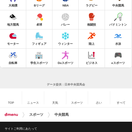
大相撲
Bリーグ
NBA
ラグビー
中央競馬
地方競馬
卓球
バレー
格闘技
バドミントン
モーター
フィギュア
ウィンター
陸上
水泳
自転車
学生スポーツ
Doスポーツ
ビジネス
eスポーツ
データ提供：日本中央競馬会
TOP
ニュース
天気
スポーツ
占い
すべて
スポーツ
中央競馬
サイトご利用にあたって