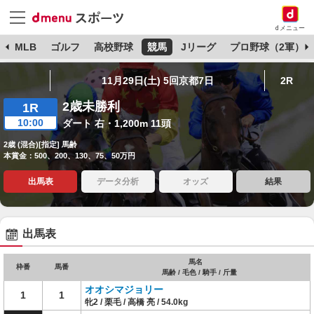
dメニュー
球
MLB
ゴルフ
高校野球
競馬
Jリーグ
プロ野球（2軍）
11月29日(土) 5回京都7日
2R
2歳未勝利
1R
10:00
ダート 右・1,200m 11頭
2歳 (混合)[指定] 馬齢
本賞金：500、200、130、75、50万円
出馬表
データ分析
オッズ
結果
出馬表
馬名
枠番
馬番
馬齢 / 毛色 / 騎手 / 斤量
オオシマジョリー
1
1
牝2 / 栗毛 / 高橋 亮 / 54.0kg