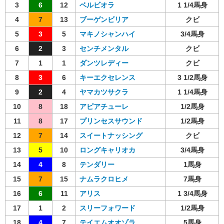
3
6
12
ベルビオラ
1 1/4馬身
4
7
13
ブーゲンビリア
クビ
5
3
5
マキノシャンハイ
3/4馬身
6
2
3
センチメンタル
クビ
7
1
1
ダンツレディー
クビ
8
3
6
キーエクセレンス
3 1/2馬身
9
2
4
ヤマカツサクラ
1 1/4馬身
10
8
18
アピアチューレ
1/2馬身
11
8
17
プリンセスサウンド
1/2馬身
12
7
14
スイートナッシング
クビ
13
5
10
ロングキャリオカ
3/4馬身
14
4
8
テンダリー
1馬身
15
7
15
ナムラクロヒメ
7馬身
16
6
11
アリス
1 3/4馬身
17
1
2
スリーフォワード
1/2馬身
18
4
7
テイエムオオゾラ
5馬身