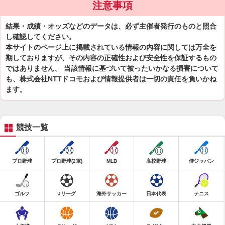
注意事項
結果・成績・オッズなどのデータは、必ず主催者発行のものと照合
し確認してください。
本サイトのページ上に掲載されている情報の内容に関しては万全を
期しておりますが、その内容の正確性および安全性を保証するもの
ではありません。 当該情報に基づいて被ったいかなる損害について
も、株式会社NTTドコモおよび情報提供者は一切の責任を負いかね
ます。
競技一覧
プロ野球
プロ野球(2軍)
MLB
高校野球
侍ジャパン
ゴルフ
Jリーグ
海外サッカー
日本代表
テニス