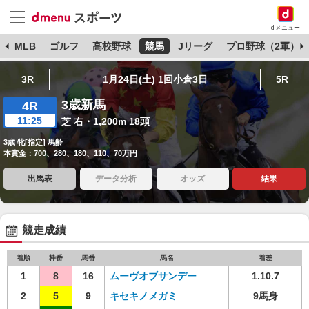
dメニュー
球
MLB
ゴルフ
高校野球
競馬
Jリーグ
プロ野球（2軍）
3R
1月24日(土) 1回小倉3日
5R
3歳新馬
4R
11:25
芝 右・1,200m 18頭
3歳 牝[指定] 馬齢
本賞金：700、280、180、110、70万円
出馬表
データ分析
オッズ
結果
競走成績
着順
枠番
馬番
馬名
着差
1
8
16
ムーヴオブサンデー
1.10.7
2
5
9
キセキノメガミ
9馬身