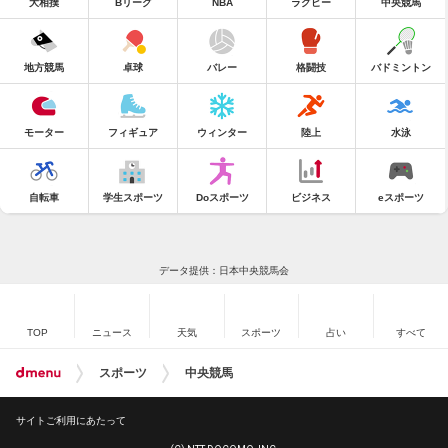
大相撲
Bリーグ
NBA
ラグビー
中央競馬
地方競馬
卓球
バレー
格闘技
バドミントン
モーター
フィギュア
ウィンター
陸上
水泳
自転車
学生スポーツ
Doスポーツ
ビジネス
eスポーツ
データ提供：日本中央競馬会
TOP
ニュース
天気
スポーツ
占い
すべて
スポーツ
中央競馬
サイトご利用にあたって