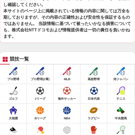
し確認してください。
本サイトのページ上に掲載されている情報の内容に関しては万全を
期しておりますが、その内容の正確性および安全性を保証するもの
ではありません。 当該情報に基づいて被ったいかなる損害について
も、株式会社NTTドコモおよび情報提供者は一切の責任を負いかね
ます。
競技一覧
プロ野球
プロ野球(2軍)
MLB
高校野球
侍ジャパン
ゴルフ
Jリーグ
海外サッカー
日本代表
テニス
大相撲
Bリーグ
NBA
ラグビー
中央競馬