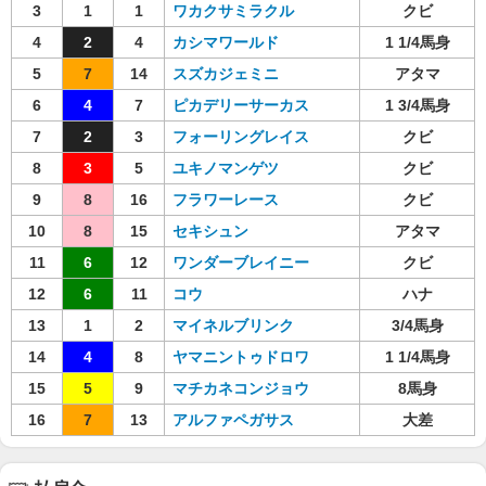
3
1
1
ワカクサミラクル
クビ
4
2
4
カシマワールド
1 1/4馬身
5
7
14
スズカジェミニ
アタマ
6
4
7
ピカデリーサーカス
1 3/4馬身
7
2
3
フォーリングレイス
クビ
8
3
5
ユキノマンゲツ
クビ
9
8
16
フラワーレース
クビ
10
8
15
セキシュン
アタマ
11
6
12
ワンダーブレイニー
クビ
12
6
11
コウ
ハナ
13
1
2
マイネルブリンク
3/4馬身
14
4
8
ヤマニントゥドロワ
1 1/4馬身
15
5
9
マチカネコンジョウ
8馬身
16
7
13
アルファペガサス
大差