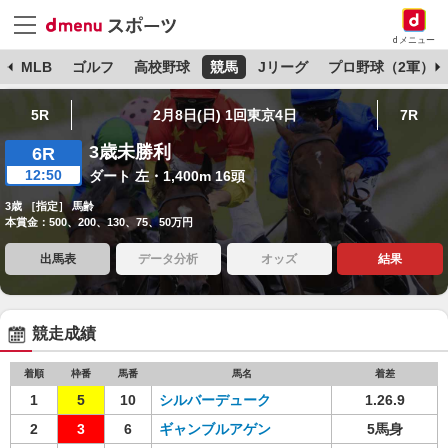
dメニュー
球
MLB
ゴルフ
高校野球
競馬
Jリーグ
プロ野球（2軍）
5R
2月8日(日) 1回東京4日
7R
3歳未勝利
6R
12:50
ダート 左・1,400m 16頭
3歳 ［指定］ 馬齢
本賞金：500、200、130、75、50万円
出馬表
データ分析
オッズ
結果
競走成績
着順
枠番
馬番
馬名
着差
1
5
10
シルバーデューク
1.26.9
2
3
6
ギャンブルアゲン
5馬身