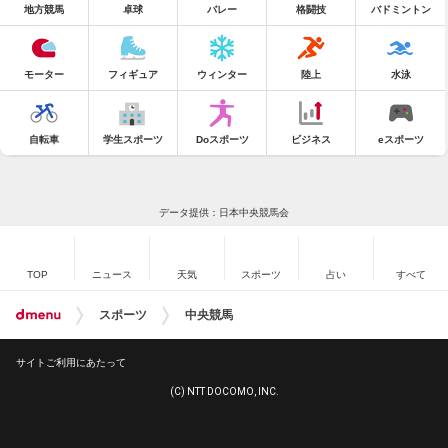
地方競馬
卓球
バレー
格闘技
バドミントン
モーター
フィギュア
ウィンター
陸上
水泳
自転車
学生スポーツ
Doスポーツ
ビジネス
eスポーツ
データ提供：日本中央競馬会
TOP
ニュース
天気
スポーツ
占い
すべて
スポーツ
中央競馬
サイトご利用にあたって
(C) NTT DOCOMO, INC.