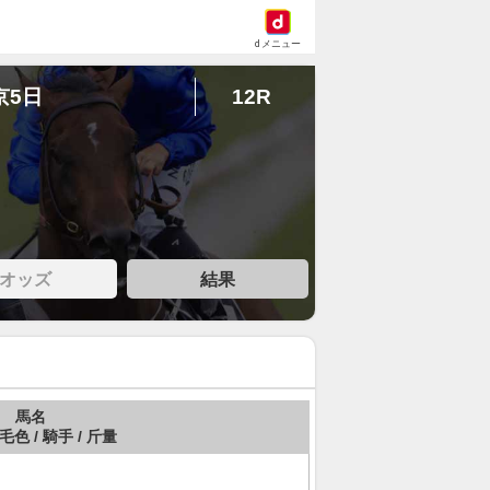
dメニュー
京5日
12R
オッズ
結果
馬名
 毛色 / 騎手 / 斤量