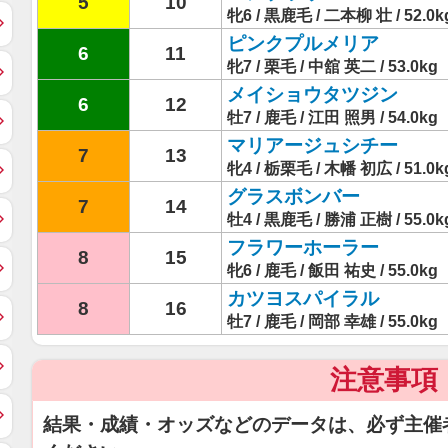
5
10
牝6 / 黒鹿毛 / 二本柳 壮 / 52.0k
ピンクプルメリア
6
11
牝7 / 栗毛 / 中舘 英二 / 53.0kg
メイショウタツジン
6
12
牡7 / 鹿毛 / 江田 照男 / 54.0kg
マリアージュシチー
7
13
牝4 / 栃栗毛 / 木幡 初広 / 51.0k
グラスボンバー
7
14
牡4 / 黒鹿毛 / 勝浦 正樹 / 55.0k
フラワーホーラー
8
15
牝6 / 鹿毛 / 飯田 祐史 / 55.0kg
カツヨスパイラル
8
16
牡7 / 鹿毛 / 岡部 幸雄 / 55.0kg
注意事項
結果・成績・オッズなどのデータは、必ず主催