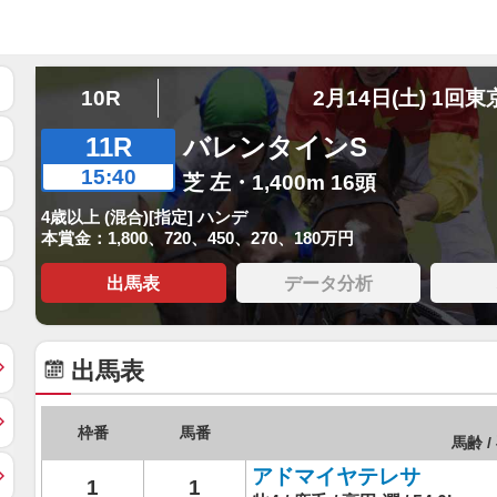
10R
2月14日(土) 1回東
11R
バレンタインS
15:40
芝 左・1,400m 16頭
4歳以上 (混合)[指定] ハンデ
本賞金：1,800、720、450、270、180万円
出馬表
データ分析
出馬表
枠番
馬番
馬齢 /
アドマイヤテレサ
1
1