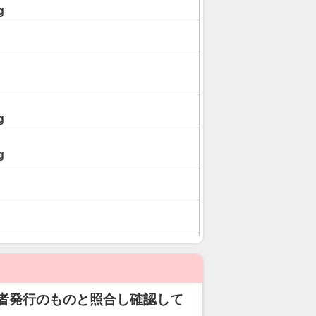
g
g
g
者発行のものと照合し確認して