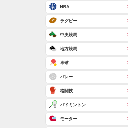
NBA
ラグビー
中央競馬
地方競馬
卓球
バレー
格闘技
バドミントン
モーター