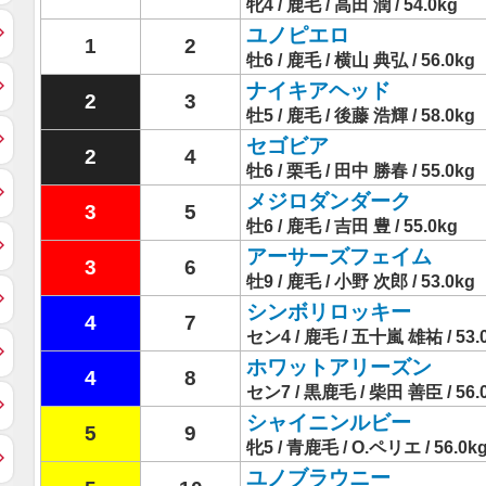
牝4 / 鹿毛 / 高田 潤 / 54.0kg
ユノピエロ
1
2
牡6 / 鹿毛 / 横山 典弘 / 56.0kg
ナイキアヘッド
2
3
牡5 / 鹿毛 / 後藤 浩輝 / 58.0kg
セゴビア
2
4
牡6 / 栗毛 / 田中 勝春 / 55.0kg
メジロダンダーク
3
5
牡6 / 鹿毛 / 吉田 豊 / 55.0kg
アーサーズフェイム
3
6
牡9 / 鹿毛 / 小野 次郎 / 53.0kg
シンボリロッキー
4
7
セン4 / 鹿毛 / 五十嵐 雄祐 / 53.
ホワットアリーズン
4
8
セン7 / 黒鹿毛 / 柴田 善臣 / 56.
シャイニンルビー
5
9
牝5 / 青鹿毛 / O.ペリエ / 56.0k
ユノブラウニー