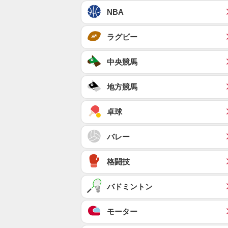
NBA
ラグビー
中央競馬
地方競馬
卓球
バレー
格闘技
バドミントン
モーター