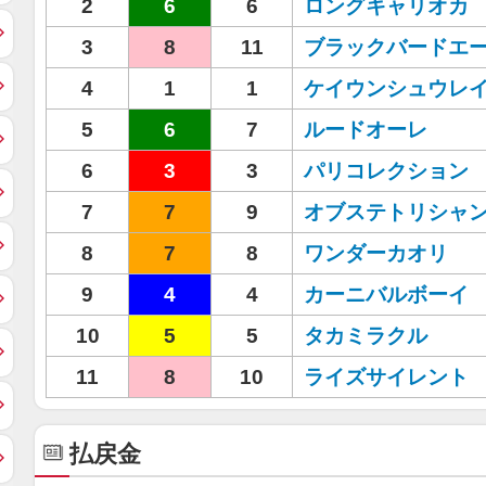
2
6
6
ロングキャリオカ
3
8
11
ブラックバードエ
4
1
1
ケイウンシュウレ
5
6
7
ルードオーレ
6
3
3
パリコレクション
7
7
9
オブステトリシャ
8
7
8
ワンダーカオリ
9
4
4
カーニバルボーイ
10
5
5
タカミラクル
11
8
10
ライズサイレント
払戻金