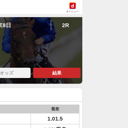
dメニュー
京8日
2R
オッズ
結果
着差
1.01.5