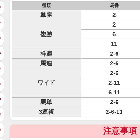
種類
馬番
単勝
2
2
複勝
6
11
枠連
2-6
馬連
2-6
2-6
ワイド
2-11
6-11
馬単
2-6
3連複
2-6-11
注意事項