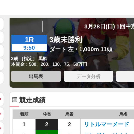
3月28日(日) 1回中
1R
3歳未勝利
9:50
ダート 左・1,000m 11頭
3歳 ［指定］ 馬齢
本賞金：500、200、130、75、50万円
出馬表
データ分析
競走成績
着順
枠番
馬番
馬名
1
2
2
リトルマーメード