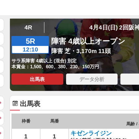
4R
4月4日(日) 2回阪
5R
障害 4歳以上オープン
12:10
障害 芝・3,170m 11頭
サラ系障害 4歳以上 (混合) 別定
本賞金：1,500、600、380、230、150万円
出馬表
データ分析
出馬表
枠番
馬番
馬齢 /
キゼンライジン
1
1