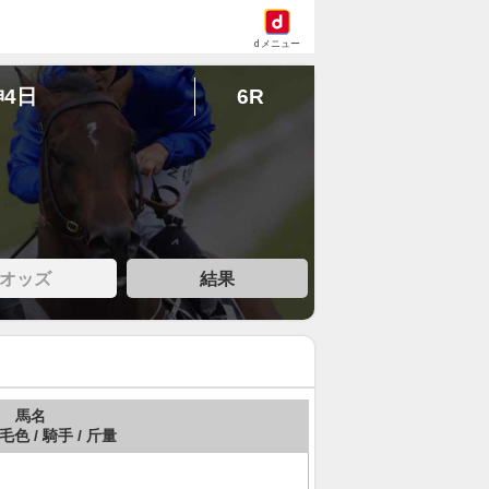
dメニュー
神4日
6R
オッズ
結果
馬名
 毛色 / 騎手 / 斤量