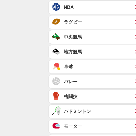
NBA
ラグビー
中央競馬
地方競馬
卓球
バレー
格闘技
バドミントン
モーター