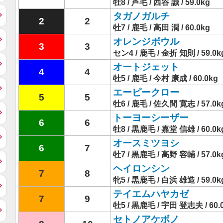
牡8 / 芦毛 / 西谷 誠 / 59.0kg
タガノガルチ
2
2
牡7 / 鹿毛 / 高田 潤 / 60.0kg
オレンジボウル
3
3
セン4 / 鹿毛 / 金折 知則 / 59.0k
オートジェット
4
4
牡5 / 鹿毛 / 今村 康成 / 60.0kg
エーピークロー
5
5
牡6 / 鹿毛 / 佐久間 寛志 / 57.0k
トーヨーシーザー
6
6
牡8 / 黒鹿毛 / 嘉堂 信雄 / 60.0k
オースミツヨシ
6
7
牡7 / 黒鹿毛 / 高野 容輔 / 57.0k
ヘイロンシン
7
8
牝5 / 黒鹿毛 / 白浜 雄造 / 59.0k
テイエムハヤカゼ
7
9
牡5 / 黒鹿毛 / 宇田 登志夫 / 60.
セトノアケボノ