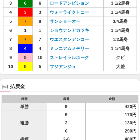
3
6
6
ロードアンビション
3 1/2馬身
4
3
3
ウォーライクトニー
1 1/4馬身
5
7
8
サンショーオー
3/4馬身
6
1
1
ショウナンアカツキ
1 1/4馬身
7
7
7
ウエスタンデンコー
1/2馬身
8
4
4
ミレニアムメモリー
1 1/4馬身
9
8
10
ストレイラルホーク
クビ
10
5
5
フジアンジュ
大差
払戻金
種類
馬番
金額
単勝
9
420円
9
170円
複勝
2
130円
6
290円
枠連
2-8
480円