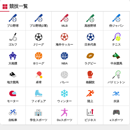
競技一覧
プロ野球
プロ野球(2軍)
MLB
高校野球
侍ジャパン
ゴルフ
Jリーグ
海外サッカー
日本代表
テニス
大相撲
Bリーグ
NBA
ラグビー
中央競馬
地方競馬
卓球
バレー
格闘技
バドミントン
モーター
フィギュア
ウィンター
陸上
水泳
自転車
学生スポーツ
Doスポーツ
ビジネス
eスポーツ