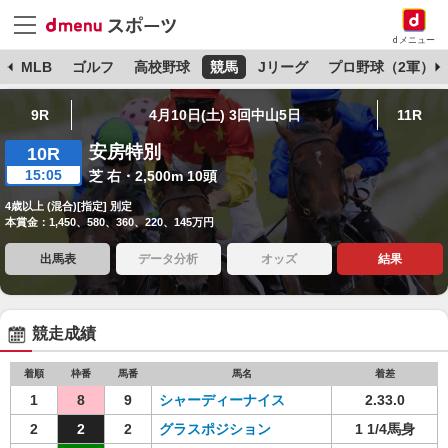
dメニュー
球
MLB
ゴルフ
高校野球
競馬
Jリーグ
プロ野球（2軍）
9R
4月10日(土) 3回中山5日
11R
安房特別
10R
15:05
芝 右・2,500m 10頭
4歳以上 (混合)[指定] 別定
本賞金：1,450、580、360、220、145万円
出馬表
データ分析
オッズ
結果
競走成績
着順
枠番
馬番
馬名
着差
1
8
9
シャーディーナイス
2.33.0
2
2
2
グラスポジション
1 1/4馬身