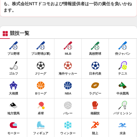
も、株式会社NTTドコモおよび情報提供者は一切の責任を負いかね
ます。
競技一覧
プロ野球
プロ野球(2軍)
MLB
高校野球
侍ジャパン
ゴルフ
Jリーグ
海外サッカー
日本代表
テニス
大相撲
Bリーグ
NBA
ラグビー
中央競馬
地方競馬
卓球
バレー
格闘技
バドミントン
モーター
フィギュア
ウィンター
陸上
水泳