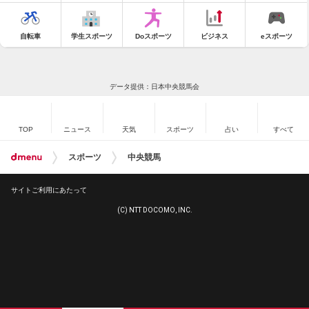
自転車
学生スポーツ
Doスポーツ
ビジネス
eスポーツ
データ提供：日本中央競馬会
TOP
ニュース
天気
スポーツ
占い
すべて
スポーツ
中央競馬
サイトご利用にあたって
(C) NTT DOCOMO, INC.