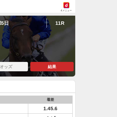
dメニュー
都5日
11R
オッズ
結果
着差
1.45.6