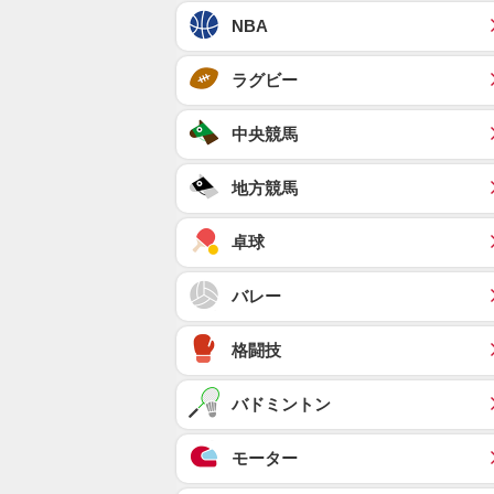
NBA
ラグビー
中央競馬
地方競馬
卓球
バレー
格闘技
バドミントン
モーター