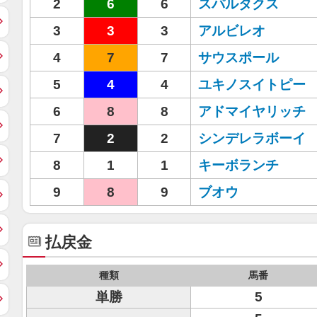
2
6
6
スパルタクス
3
3
3
アルビレオ
4
7
7
サウスポール
5
4
4
ユキノスイトピー
6
8
8
アドマイヤリッチ
7
2
2
シンデレラボーイ
8
1
1
キーボランチ
9
8
9
ブオウ
払戻金
種類
馬番
単勝
5