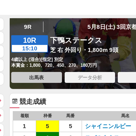
9R
5月8日(土) 3回京
10R
下鴨ステークス
15:10
芝 右 外回り・1,800m 9頭
4歳以上 (混合)[指定] 別定
本賞金：1,800、720、450、270、180万円
出馬表
データ分析
競走成績
着順
枠番
馬番
馬名
1
5
5
シャイニンルビー