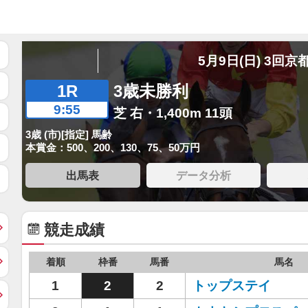
5月9日(日) 3回京
1R
3歳未勝利
9:55
芝 右・1,400m 11頭
3歳 (市)[指定] 馬齢
本賞金：500、200、130、75、50万円
出馬表
データ分析
競走成績
着順
枠番
馬番
馬名
1
2
2
トップステイ