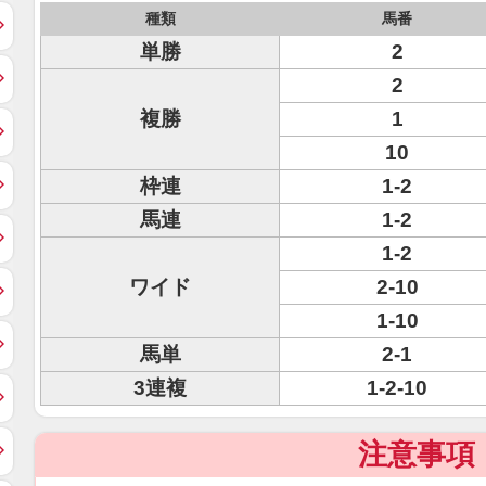
種類
馬番
単勝
2
2
複勝
1
10
枠連
1-2
馬連
1-2
1-2
ワイド
2-10
1-10
馬単
2-1
3連複
1-2-10
注意事項