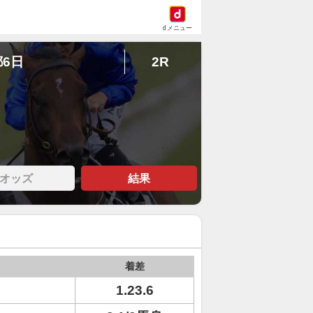
dメニュー
都6日
2R
オッズ
結果
着差
1.23.6