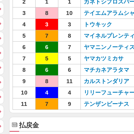
2
1
1
カネトシプロスパ
3
8
10
テイエムアラムシ
4
3
3
トウキック
5
7
8
マイネルプレンテ
6
6
7
ヤマニンノーティ
7
5
5
ヤマカツミカサ
8
6
6
マチカネアラタマ
9
8
11
カルストンダリア
10
4
4
リリーフューチャ
11
7
9
テンザンビーナス
払戻金