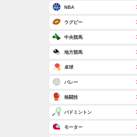
NBA
ラグビー
中央競馬
地方競馬
卓球
バレー
格闘技
バドミントン
モーター