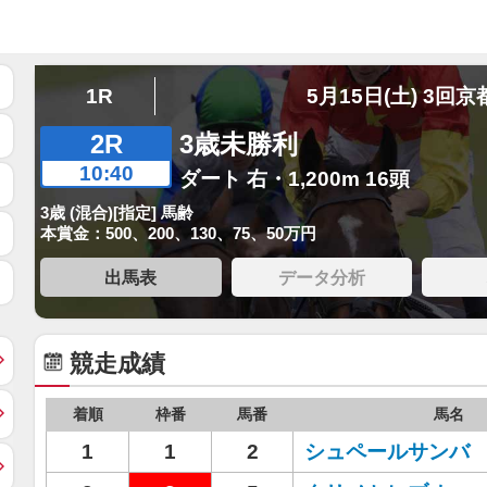
1R
5月15日(土) 3回京
2R
3歳未勝利
10:40
ダート 右・1,200m 16頭
3歳 (混合)[指定] 馬齢
本賞金：500、200、130、75、50万円
出馬表
データ分析
競走成績
着順
枠番
馬番
馬名
1
1
2
シュペールサンバ