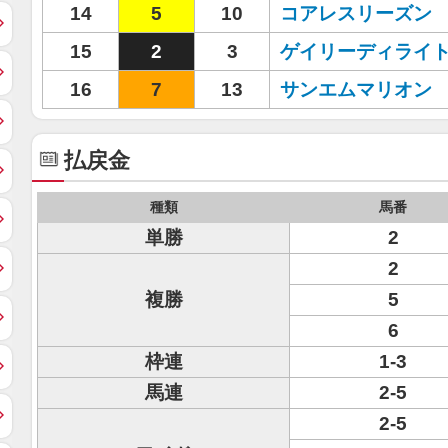
14
5
10
コアレスリーズン
15
2
3
ゲイリーディライ
16
7
13
サンエムマリオン
払戻金
種類
馬番
単勝
2
2
複勝
5
6
枠連
1-3
馬連
2-5
2-5