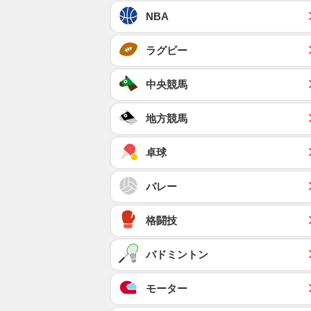
NBA
ラグビー
中央競馬
地方競馬
卓球
バレー
格闘技
バドミントン
モーター