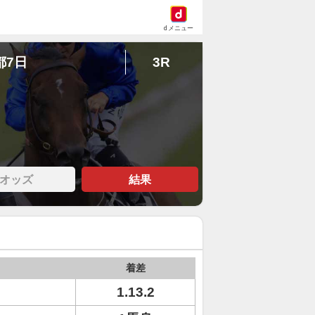
dメニュー
都7日
3R
オッズ
結果
着差
1.13.2