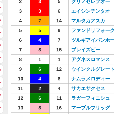
2
3
5
クリノセレブオー
3
3
6
エイシンチンタオ
4
7
14
マルタカアスカ
5
5
9
ファンドリフォー
6
4
7
ツルギアイバンホ
7
8
15
プレイズビー
8
1
1
アグネスロマンス
9
6
12
ウインクルグレー
10
4
8
ナムラメロディー
11
2
4
サカエサクセス
12
6
11
ラガーフィニシュ
13
8
16
マーブルフリッグ