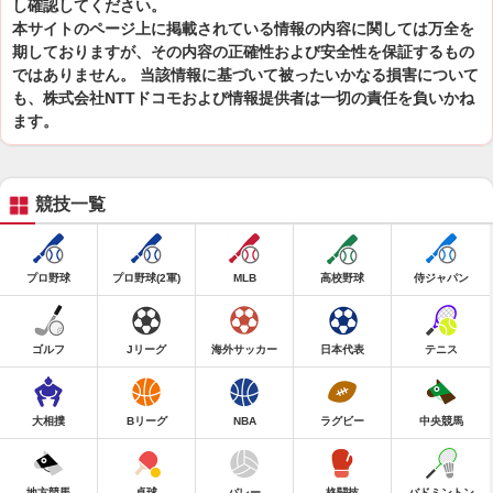
し確認してください。
本サイトのページ上に掲載されている情報の内容に関しては万全を
期しておりますが、その内容の正確性および安全性を保証するもの
ではありません。 当該情報に基づいて被ったいかなる損害について
も、株式会社NTTドコモおよび情報提供者は一切の責任を負いかね
ます。
競技一覧
プロ野球
プロ野球(2軍)
MLB
高校野球
侍ジャパン
ゴルフ
Jリーグ
海外サッカー
日本代表
テニス
大相撲
Bリーグ
NBA
ラグビー
中央競馬
地方競馬
卓球
バレー
格闘技
バドミントン