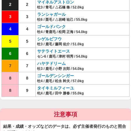
マイネルアストロン
2
2
牡3 / 青毛 / △石橋 脩 / 52.0kg
ランシャガール
3
3
牡6 / 栗毛 / △岩崎 祐己 / 55.0kg
ゴールドバンク
4
4
牡4 / 青鹿毛 / 松岡 正海 / 54.0kg
シゲルビフウ
5
5
牡3 / 鹿毛 / 藤岡 佑介 / 51.0kg
サテライトエース
6
6
セン6 / 鹿毛 / 津村 明秀 / 54.0kg
ハヤテドリーム
7
7
牡3 / 鹿毛 / 小野 次郎 / 54.0kg
ゴールデンシンガー
8
8
牡4 / 鹿毛 / 松永 幹夫 / 57.0kg
タイキミルフィーユ
8
9
牝4 / 鹿毛 / 田中 勝春 / 55.0kg
注意事項
結果・成績・オッズなどのデータは、必ず主催者発行のものと照合