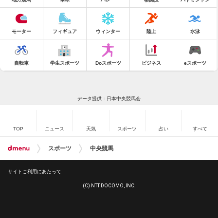
モーター
フィギュア
ウィンター
陸上
水泳
自転車
学生スポーツ
Doスポーツ
ビジネス
eスポーツ
データ提供：日本中央競馬会
TOP
ニュース
天気
スポーツ
占い
すべて
スポーツ
中央競馬
サイトご利用にあたって
(C) NTT DOCOMO, INC.