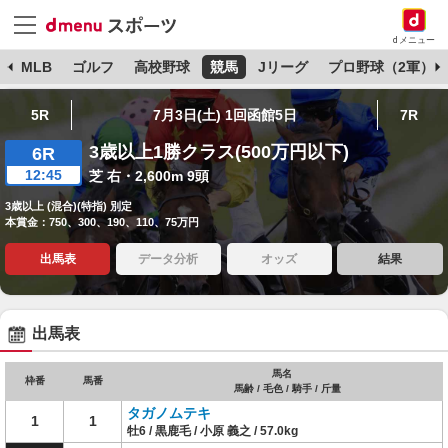
dメニュー
球
MLB
ゴルフ
高校野球
競馬
Jリーグ
プロ野球（2軍）
5R
7月3日(土) 1回函館5日
7R
3歳以上1勝クラス(500万円以下)
6R
12:45
芝 右・2,600m 9頭
3歳以上 (混合)(特指) 別定
本賞金：750、300、190、110、75万円
出馬表
データ分析
オッズ
結果
出馬表
馬名
枠番
馬番
馬齢 / 毛色 / 騎手 / 斤量
タガノムテキ
1
1
牡6 / 黒鹿毛 / 小原 義之 / 57.0kg