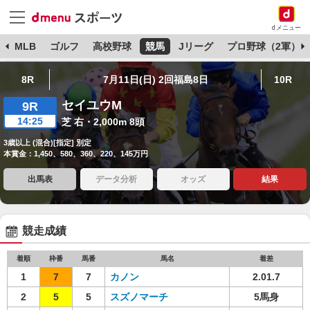
dメニュー
球
MLB
ゴルフ
高校野球
競馬
Jリーグ
プロ野球（2軍）
8R
7月11日(日) 2回福島8日
10R
セイユウM
9R
14:25
芝 右・2,000m 8頭
3歳以上 (混合)[指定] 別定
本賞金：1,450、580、360、220、145万円
出馬表
データ分析
オッズ
結果
競走成績
着順
枠番
馬番
馬名
着差
1
7
7
カノン
2.01.7
2
5
5
スズノマーチ
5馬身