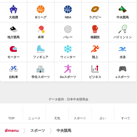
大相撲
Bリーグ
NBA
ラグビー
中央競馬
地方競馬
卓球
バレー
格闘技
バドミントン
モーター
フィギュア
ウィンター
陸上
水泳
自転車
学生スポーツ
Doスポーツ
ビジネス
eスポーツ
データ提供：日本中央競馬会
TOP
ニュース
天気
スポーツ
占い
すべて
スポーツ
中央競馬