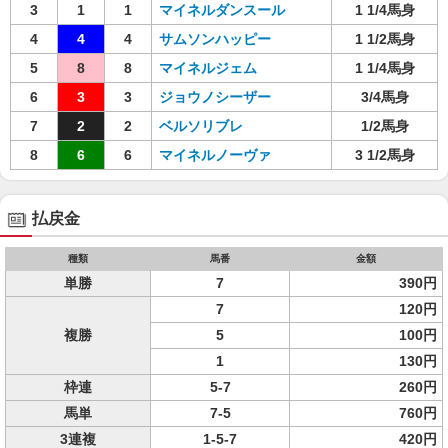
3
1
1
マイネルダンスール
1 1/4馬身
4
4
4
サムソンハッピー
1 1/2馬身
5
8
8
マイネルジェム
1 1/4馬身
6
3
3
ジョウノシーザー
3/4馬身
7
2
2
ベルソリブレ
1/2馬身
8
6
6
マイネルノーヴァ
3 1/2馬身
払戻金
種類
馬番
金額
単勝
7
390円
7
120円
複勝
5
100円
1
130円
枠連
5-7
260円
馬単
7-5
760円
3連複
1-5-7
420円