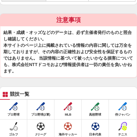
注意事項
結果・成績・オッズなどのデータは、必ず主催者発行のものと照合
し確認してください。
本サイトのページ上に掲載されている情報の内容に関しては万全を
期しておりますが、その内容の正確性および安全性を保証するもの
ではありません。 当該情報に基づいて被ったいかなる損害について
も、株式会社NTTドコモおよび情報提供者は一切の責任を負いかね
ます。
競技一覧
プロ野球
プロ野球(2軍)
MLB
高校野球
侍ジャパン
ゴルフ
Jリーグ
海外サッカー
日本代表
テニス