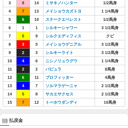
3
8
14
ミサキノハンター
1/2馬身
4
7
13
メイショウカズトヨ
1 1/4馬身
5
6
10
スナークエベレスト
1/2馬身
6
1
1
シルキーシャワー
3 1/2馬身
7
5
9
シルクエディフィス
クビ
8
3
5
メイショウゲニアル
3 1/2馬身
9
2
3
シルキーライト
3 1/2馬身
10
4
6
ニシノリュウグウ
1 1/4馬身
11
2
2
パピュラ
8馬身
12
6
11
プロフィッター
4馬身
13
4
7
ソルマラゲーニャ
2 1/2馬身
14
5
8
サカエサクセス
2 1/2馬身
15
7
12
トーホウダンディ
10馬身
払戻金