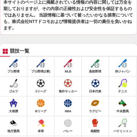
本サイトのページ上に掲載されている情報の内容に関しては万全を
期しておりますが、その内容の正確性および安全性を保証するもの
ではありません。 当該情報に基づいて被ったいかなる損害について
も、株式会社NTTドコモおよび情報提供者は一切の責任を負いかね
ます。
競技一覧
プロ野球
プロ野球(2軍)
MLB
高校野球
侍ジャパン
ゴルフ
Jリーグ
海外サッカー
日本代表
テニス
大相撲
Bリーグ
NBA
ラグビー
中央競馬
地方競馬
卓球
バレー
格闘技
バドミントン