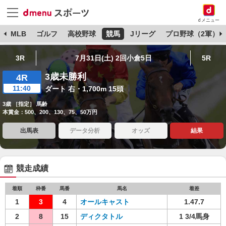
dメニュー
球
MLB
ゴルフ
高校野球
競馬
Jリーグ
プロ野球（2軍）
3R
7月31日(土) 2回小倉5日
5R
3歳未勝利
4R
11:40
ダート 右・1,700m 15頭
3歳 ［指定］ 馬齢
本賞金：500、200、130、75、50万円
出馬表
データ分析
オッズ
結果
競走成績
着順
枠番
馬番
馬名
着差
1
3
4
オールキャスト
1.47.7
2
8
15
ディクタトル
1 3/4馬身