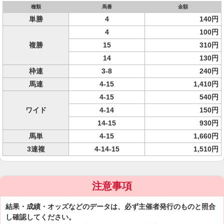
種類
馬番
金額
単勝
4
140円
4
100円
複勝
15
310円
14
130円
枠連
3-8
240円
馬連
4-15
1,410円
4-15
540円
ワイド
4-14
150円
14-15
930円
馬単
4-15
1,660円
3連複
4-14-15
1,510円
注意事項
結果・成績・オッズなどのデータは、必ず主催者発行のものと照合
し確認してください。