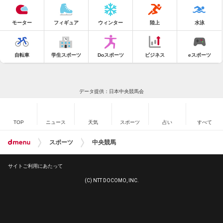
モーター
フィギュア
ウィンター
陸上
水泳
自転車
学生スポーツ
Doスポーツ
ビジネス
eスポーツ
データ提供：日本中央競馬会
TOP
ニュース
天気
スポーツ
占い
すべて
スポーツ
中央競馬
サイトご利用にあたって
(C) NTT DOCOMO, INC.