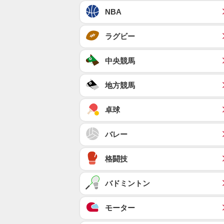
NBA
ラグビー
中央競馬
地方競馬
卓球
バレー
格闘技
バドミントン
モーター