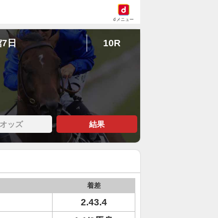
dメニュー
館7日
10R
オッズ
結果
着差
2.43.4