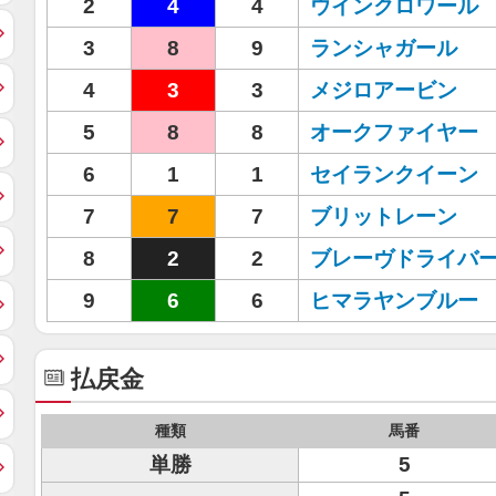
2
4
4
ウインクロワール
3
8
9
ランシャガール
4
3
3
メジロアービン
5
8
8
オークファイヤー
6
1
1
セイランクイーン
7
7
7
ブリットレーン
8
2
2
ブレーヴドライバ
9
6
6
ヒマラヤンブルー
払戻金
種類
馬番
単勝
5