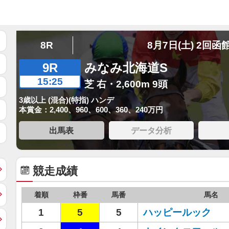
8R
8月7日(土) 2回函
9R
みなみ北海道S
15:25
芝 右・2,600m 9頭
3歳以上 (混合)(特指) ハンデ
本賞金：2,400、960、600、360、240万円
出馬表
データ分析
競走成績
着順
枠番
馬番
馬名
1
5
5
ハッピールック