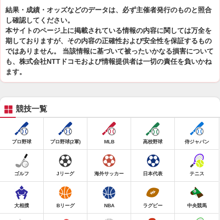
結果・成績・オッズなどのデータは、必ず主催者発行のものと照合
し確認してください。
本サイトのページ上に掲載されている情報の内容に関しては万全を
期しておりますが、その内容の正確性および安全性を保証するもの
ではありません。 当該情報に基づいて被ったいかなる損害について
も、株式会社NTTドコモおよび情報提供者は一切の責任を負いかね
ます。
競技一覧
プロ野球
プロ野球(2軍)
MLB
高校野球
侍ジャパン
ゴルフ
Jリーグ
海外サッカー
日本代表
テニス
大相撲
Bリーグ
NBA
ラグビー
中央競馬