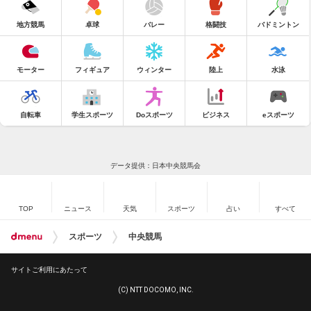
地方競馬
卓球
バレー
格闘技
バドミントン
モーター
フィギュア
ウィンター
陸上
水泳
自転車
学生スポーツ
Doスポーツ
ビジネス
eスポーツ
データ提供：日本中央競馬会
TOP
ニュース
天気
スポーツ
占い
すべて
スポーツ
中央競馬
サイトご利用にあたって
(C) NTT DOCOMO, INC.