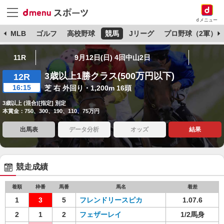
dメニュー
球
MLB
ゴルフ
高校野球
競馬
Jリーグ
プロ野球（2軍）
11R
9月12日(日) 4回中山2日
3歳以上1勝クラス(500万円以下)
12R
16:15
芝 右 外回り・1,200m 16頭
3歳以上 (混合)[指定] 別定
本賞金：750、300、190、110、75万円
出馬表
データ分析
オッズ
結果
競走成績
着順
枠番
馬番
馬名
着差
1
3
5
フレンドリースピカ
1.07.6
2
1
2
フェザーレイ
1/2馬身