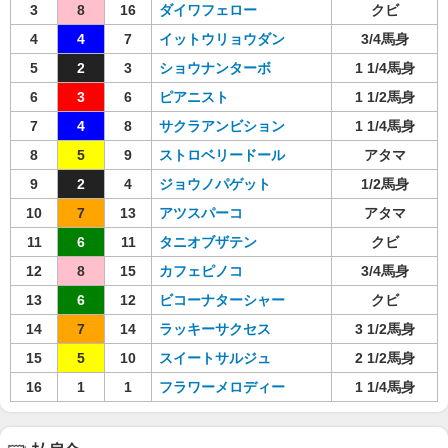
3
8
16
ダイワフェロー
クビ
4
4
7
イットウリョウダン
3/4馬身
5
2
3
ショウナンターボ
1 1/4馬身
6
3
6
ピアニスト
1 1/2馬身
7
4
8
サクラアンビション
1 1/4馬身
8
5
9
ストロベリードール
アタマ
9
2
4
ジョウノパゲット
1/2馬身
10
7
13
アツスパーコ
アタマ
11
6
11
タニオブザテン
クビ
12
8
15
カフェピノコ
3/4馬身
13
6
12
ビコーナターシャー
クビ
14
7
14
ラッキーサクセス
3 1/2馬身
15
5
10
スイートサルジュ
2 1/2馬身
16
1
1
フラワーメロディー
1 1/4馬身