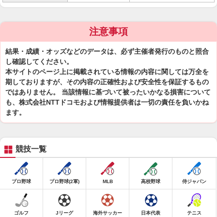
注意事項
結果・成績・オッズなどのデータは、必ず主催者発行のものと照合
し確認してください。
本サイトのページ上に掲載されている情報の内容に関しては万全を
期しておりますが、その内容の正確性および安全性を保証するもの
ではありません。 当該情報に基づいて被ったいかなる損害について
も、株式会社NTTドコモおよび情報提供者は一切の責任を負いかね
ます。
競技一覧
プロ野球
プロ野球(2軍)
MLB
高校野球
侍ジャパン
ゴルフ
Jリーグ
海外サッカー
日本代表
テニス