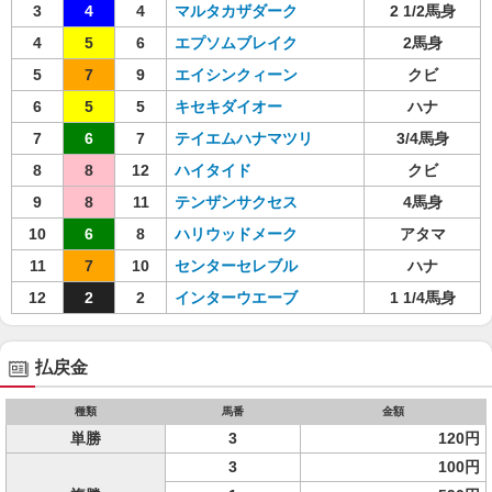
3
4
4
マルタカザダーク
2 1/2馬身
4
5
6
エプソムブレイク
2馬身
5
7
9
エイシンクィーン
クビ
6
5
5
キセキダイオー
ハナ
7
6
7
テイエムハナマツリ
3/4馬身
8
8
12
ハイタイド
クビ
9
8
11
テンザンサクセス
4馬身
10
6
8
ハリウッドメーク
アタマ
11
7
10
センターセレブル
ハナ
12
2
2
インターウエーブ
1 1/4馬身
払戻金
種類
馬番
金額
単勝
3
120円
3
100円