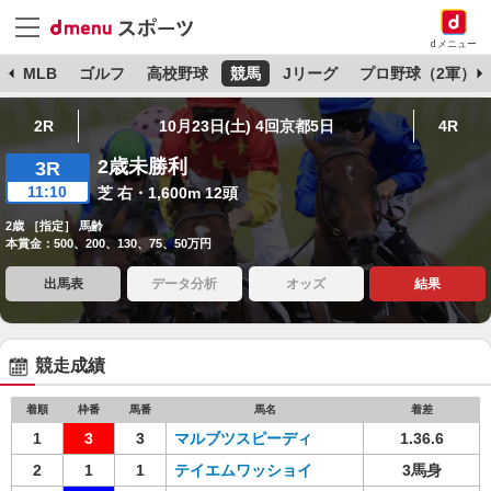
dメニュー
球
MLB
ゴルフ
高校野球
競馬
Jリーグ
プロ野球（2軍）
2R
10月23日(土) 4回京都5日
4R
2歳未勝利
3R
11:10
芝 右・1,600m 12頭
2歳 ［指定］ 馬齢
本賞金：500、200、130、75、50万円
出馬表
データ分析
オッズ
結果
競走成績
着順
枠番
馬番
馬名
着差
1
3
3
マルブツスピーディ
1.36.6
2
1
1
テイエムワッショイ
3馬身