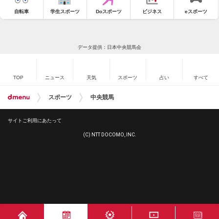
自転車
学生スポーツ
Doスポーツ
ビジネス
eスポーツ
データ提供：日本中央競馬会
TOP
ニュース
天気
スポーツ
占い
すべて
スポーツ
中央競馬
サイトご利用にあたって
(C) NTT DOCOMO, INC.