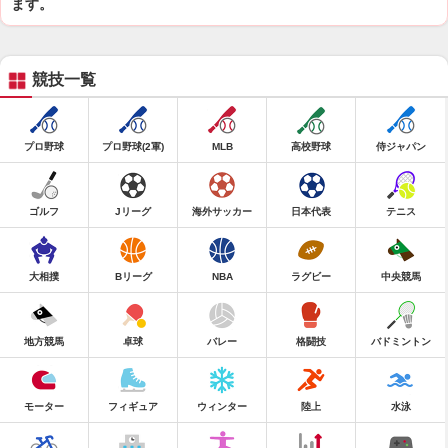
ます。
競技一覧
プロ野球
プロ野球(2軍)
MLB
高校野球
侍ジャパン
ゴルフ
Jリーグ
海外サッカー
日本代表
テニス
大相撲
Bリーグ
NBA
ラグビー
中央競馬
地方競馬
卓球
バレー
格闘技
バドミントン
モーター
フィギュア
ウィンター
陸上
水泳