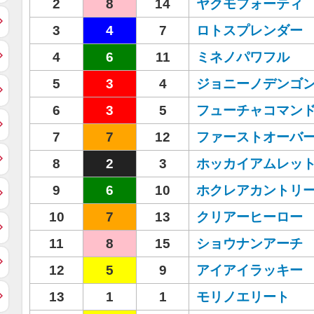
2
8
14
ヤクモフォーティ
3
4
7
ロトスプレンダー
4
6
11
ミネノパワフル
5
3
4
ジョニーノデンゴ
6
3
5
フューチャコマン
7
7
12
ファーストオーバ
8
2
3
ホッカイアムレッ
9
6
10
ホクレアカントリ
10
7
13
クリアーヒーロー
11
8
15
ショウナンアーチ
12
5
9
アイアイラッキー
13
1
1
モリノエリート