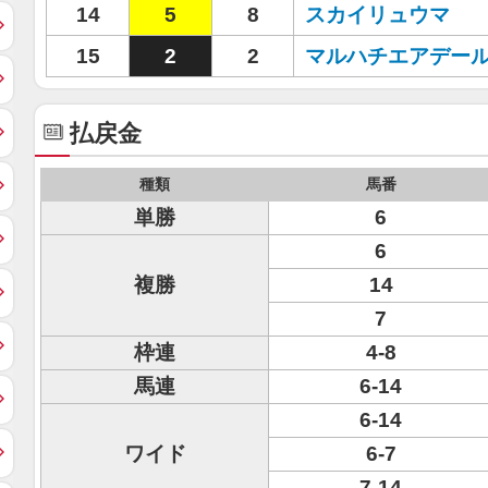
14
5
8
スカイリュウマ
15
2
2
マルハチエアデー
払戻金
種類
馬番
単勝
6
6
複勝
14
7
枠連
4-8
馬連
6-14
6-14
ワイド
6-7
7-14