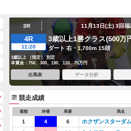
3R
11月13日(土) 3回
4R
3歳以上1勝クラス(500万
11:20
ダート 右・1,700m 15頭
3歳以上 ［指定］ 別定
本賞金：750、300、190、110、75万円
出馬表
データ分析
競走成績
着順
枠番
馬番
馬名
1
4
6
ホクザンスターダ