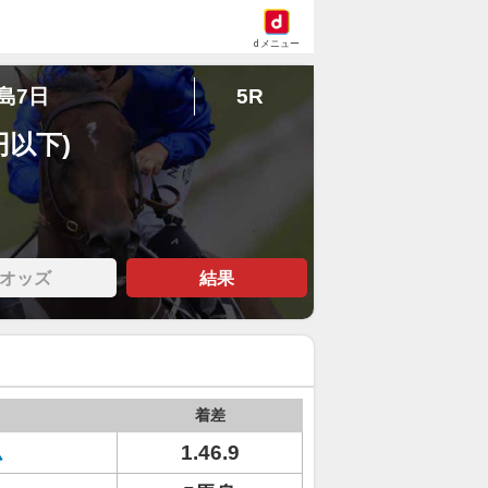
dメニュー
福島7日
5R
円以下)
オッズ
結果
着差
ム
1.46.9