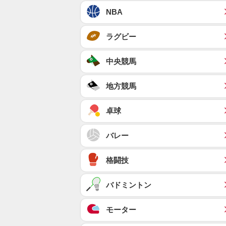
NBA
ラグビー
中央競馬
地方競馬
卓球
バレー
格闘技
バドミントン
モーター