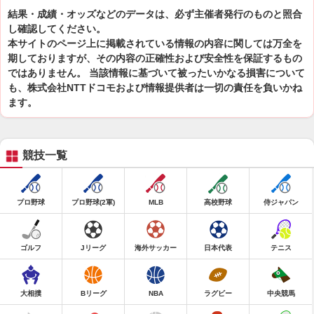
結果・成績・オッズなどのデータは、必ず主催者発行のものと照合
し確認してください。
本サイトのページ上に掲載されている情報の内容に関しては万全を
期しておりますが、その内容の正確性および安全性を保証するもの
ではありません。 当該情報に基づいて被ったいかなる損害について
も、株式会社NTTドコモおよび情報提供者は一切の責任を負いかね
ます。
競技一覧
プロ野球
プロ野球(2軍)
MLB
高校野球
侍ジャパン
ゴルフ
Jリーグ
海外サッカー
日本代表
テニス
大相撲
Bリーグ
NBA
ラグビー
中央競馬