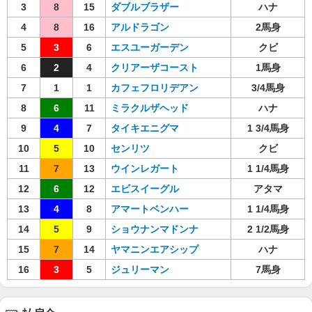
3
8
15
ダブルブラザー
ハナ
4
8
16
アルドラゴン
2馬身
5
3
6
エスユーガーデン
クビ
6
2
4
クリアーザコースト
1馬身
7
1
1
カフェフロリデアン
3/4馬身
8
6
11
ミラクルザヘッド
ハナ
9
4
7
タイキエニグマ
1 3/4馬身
10
5
10
センリツ
クビ
11
7
13
ウインレガート
1 1/4馬身
12
6
12
エビスイーグル
アタマ
13
4
8
アマートベンハー
1 1/4馬身
14
5
9
ショウナンマドンナ
2 1/2馬身
15
7
14
ヤマニンエアシップ
ハナ
16
3
5
ジュリーマン
7馬身