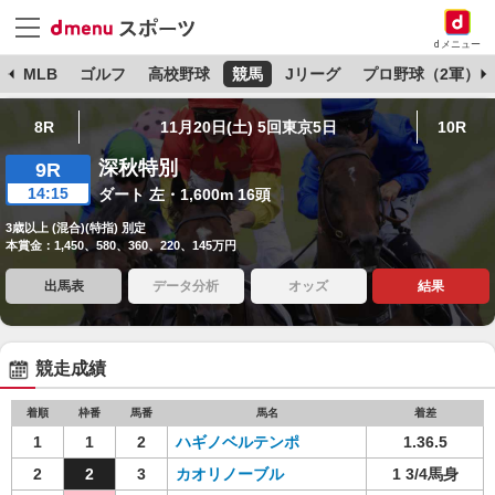
dメニュー
球
MLB
ゴルフ
高校野球
競馬
Jリーグ
プロ野球（2軍）
8R
11月20日(土) 5回東京5日
10R
深秋特別
9R
14:15
ダート 左・1,600m 16頭
3歳以上 (混合)(特指) 別定
本賞金：1,450、580、360、220、145万円
出馬表
データ分析
オッズ
結果
競走成績
着順
枠番
馬番
馬名
着差
1
1
2
ハギノベルテンポ
1.36.5
2
2
3
カオリノーブル
1 3/4馬身