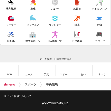
地方競馬
卓球
バレー
格闘技
バドミントン
モーター
フィギュア
ウィンター
陸上
水泳
自転車
学生スポーツ
Doスポーツ
ビジネス
eスポーツ
データ提供：日本中央競馬会
TOP
ニュース
天気
スポーツ
占い
すべて
スポーツ
中央競馬
サイトご利用にあたって
(C) NTT DOCOMO, INC.