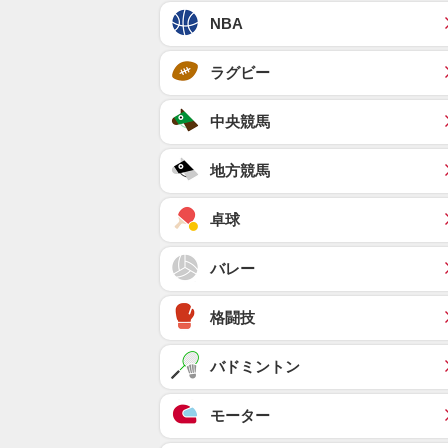
NBA
ラグビー
中央競馬
地方競馬
卓球
バレー
格闘技
バドミントン
モーター