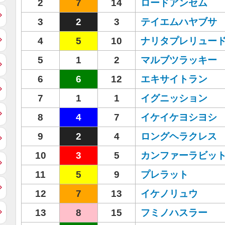
2
7
14
ロードアンセム
3
2
3
テイエムハヤブサ
4
5
10
ナリタプレリュー
5
1
2
マルブツラッキー
6
6
12
エキサイトラン
7
1
1
イグニッション
8
4
7
イケイケヨシヨシ
9
2
4
ロングヘラクレス
10
3
5
カンファーラビッ
11
5
9
プレラット
12
7
13
イケノリュウ
13
8
15
フミノハスラー