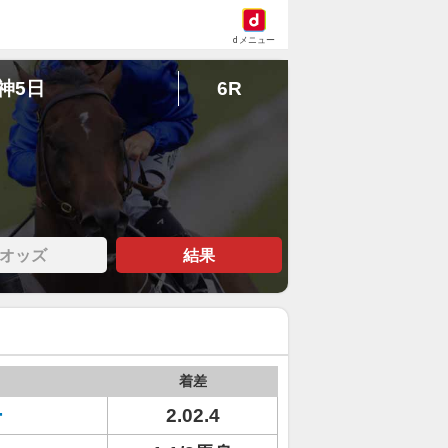
dメニュー
阪神5日
6R
オッズ
結果
着差
ー
2.02.4