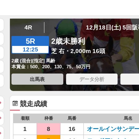
4R
12月18日(土) 5回
5R
2歳未勝利
12:25
芝 右・2,000m 16頭
2歳 (混合)[指定] 馬齢
本賞金：500、200、130、75、50万円
出馬表
データ分析
競走成績
着順
枠番
馬番
馬名
1
8
16
オールインサンデ