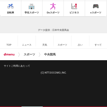
自転車
学生スポーツ
Doスポーツ
ビジネス
eスポーツ
データ提供：日本中央競馬会
TOP
ニュース
天気
スポーツ
占い
すべて
スポーツ
中央競馬
サイトご利用にあたって
(C) NTT DOCOMO, INC.