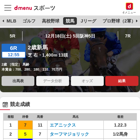
dメニュー
球
MLB
ゴルフ
高校野球
競馬
Jリーグ
プロ野球（2軍）
5R
12月18日(土) 5回阪神5日
7R
2歳新馬
6R
12:55
芝 右・1,400m 13頭
2歳 ［指定］ 馬齢
本賞金：700、280、180、110、70万円
出馬表
データ分析
オッズ
結果
競走成績
着順
枠番
馬番
馬名
着差
1
7
11
エアニックス
1.22.3
2
5
7
ターフマジョリック
1/2馬身