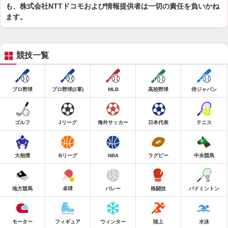
も、株式会社NTTドコモおよび情報提供者は一切の責任を負いかね
ます。
競技一覧
プロ野球
プロ野球(2軍)
MLB
高校野球
侍ジャパン
ゴルフ
Jリーグ
海外サッカー
日本代表
テニス
大相撲
Bリーグ
NBA
ラグビー
中央競馬
地方競馬
卓球
バレー
格闘技
バドミントン
モーター
フィギュア
ウィンター
陸上
水泳