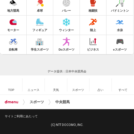
地方競馬
卓球
バレー
格闘技
バドミントン
モーター
フィギュア
ウィンター
陸上
水泳
自転車
学生スポーツ
Doスポーツ
ビジネス
eスポーツ
データ提供：日本中央競馬会
TOP
ニュース
天気
スポーツ
占い
すべて
スポーツ
中央競馬
サイトご利用にあたって
(C) NTT DOCOMO, INC.