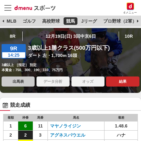
dメニュー
球
MLB
ゴルフ
高校野球
競馬
Jリーグ
プロ野球（2軍）
8R
12月19日(日) 3回中京6日
10R
3歳以上1勝クラス(500万円以下)
9R
14:25
ダート 左・1,700m 16頭
3歳以上 ［指定］ 別定
本賞金：750、300、190、110、75万円
出馬表
データ分析
オッズ
結果
競走成績
着順
枠番
馬番
馬名
着差
1
6
11
マヤノライジン
1.48.6
2
2
3
アグネスパウエル
ハナ