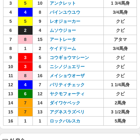
3
5
10
アンクレット
1 3/4馬身
4
4
8
パインユウユウ
3/4馬身
5
5
9
レオジョーカー
クビ
6
2
4
ムソウジョー
クビ
7
8
15
アートレータ
アタマ
8
1
2
ケイドリーム
3/4馬身
9
3
5
コウギョウマシーン
クビ
10
3
6
ニシノジュエリー
クビ
11
8
16
メイショウオーザ
クビ
12
4
7
パリティチェック
1 1/4馬身
13
6
12
ヤクモフォーティ
クビ
14
7
14
ダイワケベック
2馬身
15
7
13
アグネスラズベリ
3 1/2馬身
16
1
1
ロックバルスカ
5馬身