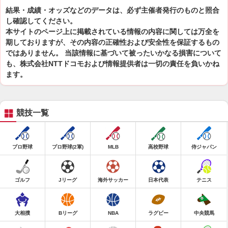
結果・成績・オッズなどのデータは、必ず主催者発行のものと照合
し確認してください。
本サイトのページ上に掲載されている情報の内容に関しては万全を
期しておりますが、その内容の正確性および安全性を保証するもの
ではありません。 当該情報に基づいて被ったいかなる損害について
も、株式会社NTTドコモおよび情報提供者は一切の責任を負いかね
ます。
競技一覧
プロ野球
プロ野球(2軍)
MLB
高校野球
侍ジャパン
ゴルフ
Jリーグ
海外サッカー
日本代表
テニス
大相撲
Bリーグ
NBA
ラグビー
中央競馬