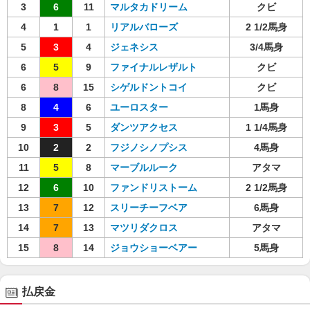
3
6
11
マルタカドリーム
クビ
4
1
1
リアルバローズ
2 1/2馬身
5
3
4
ジェネシス
3/4馬身
6
5
9
ファイナルレザルト
クビ
6
8
15
シゲルドントコイ
クビ
8
4
6
ユーロスター
1馬身
9
3
5
ダンツアクセス
1 1/4馬身
10
2
2
フジノシノプシス
4馬身
11
5
8
マーブルルーク
アタマ
12
6
10
ファンドリストーム
2 1/2馬身
13
7
12
スリーチーフベア
6馬身
14
7
13
マツリダクロス
アタマ
15
8
14
ジョウショーベアー
5馬身
払戻金