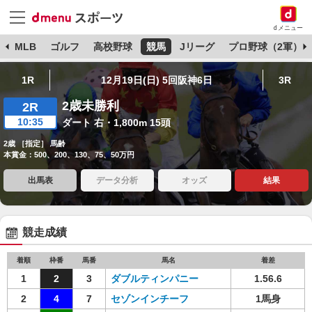
dメニュー
球
MLB
ゴルフ
高校野球
競馬
Jリーグ
プロ野球（2軍）
1R
12月19日(日) 5回阪神6日
3R
2歳未勝利
2R
10:35
ダート 右・1,800m 15頭
2歳 ［指定］ 馬齢
本賞金：500、200、130、75、50万円
出馬表
データ分析
オッズ
結果
競走成績
着順
枠番
馬番
馬名
着差
1
2
3
ダブルティンパニー
1.56.6
2
4
7
セゾンインチーフ
1馬身