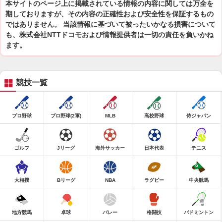
本サイトのページ上に掲載されている情報の内容に関しては万全を
期しておりますが、その内容の正確性および安全性を保証するもの
ではありません。 当該情報に基づいて被ったいかなる損害について
も、株式会社NTTドコモおよび情報提供者は一切の責任を負いかね
ます。
競技一覧
プロ野球
プロ野球(2軍)
MLB
高校野球
侍ジャパン
ゴルフ
Jリーグ
海外サッカー
日本代表
テニス
大相撲
Bリーグ
NBA
ラグビー
中央競馬
地方競馬
卓球
バレー
格闘技
バドミントン