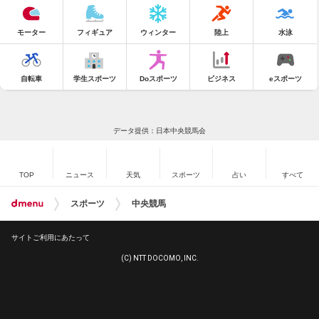
モーター
フィギュア
ウィンター
陸上
水泳
自転車
学生スポーツ
Doスポーツ
ビジネス
eスポーツ
データ提供：日本中央競馬会
TOP
ニュース
天気
スポーツ
占い
すべて
スポーツ
中央競馬
サイトご利用にあたって
(C) NTT DOCOMO, INC.