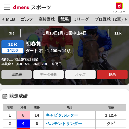
dメニュー
球
MLB
ゴルフ
高校野球
競馬
Jリーグ
プロ野球（2軍）
9R
1月10日(月) 1回中山4日
11R
初春賞
10R
14:50
ダート 右・1,200m 14頭
4歳以上 (混合)[指定] 別定
本賞金：1,450、580、360、220、145万円
出馬表
データ分析
オッズ
結果
競走成績
着順
枠番
馬番
馬名
着差
1
8
14
キャピタルレター
1.12.4
2
4
6
ベルモントサンダー
クビ