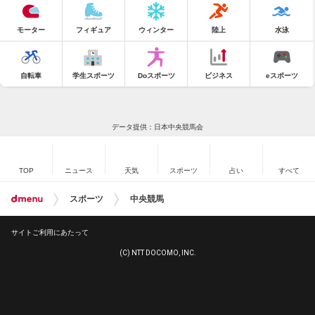
モーター
フィギュア
ウィンター
陸上
水泳
自転車
学生スポーツ
Doスポーツ
ビジネス
eスポーツ
データ提供：日本中央競馬会
TOP
ニュース
天気
スポーツ
占い
すべて
スポーツ
中央競馬
サイトご利用にあたって
(C) NTT DOCOMO, INC.