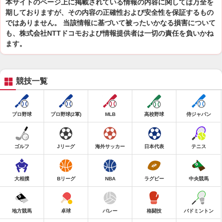
本サイトのページ上に掲載されている情報の内容に関しては万全を
期しておりますが、その内容の正確性および安全性を保証するもの
ではありません。 当該情報に基づいて被ったいかなる損害について
も、株式会社NTTドコモおよび情報提供者は一切の責任を負いかね
ます。
競技一覧
プロ野球
プロ野球(2軍)
MLB
高校野球
侍ジャパン
ゴルフ
Jリーグ
海外サッカー
日本代表
テニス
大相撲
Bリーグ
NBA
ラグビー
中央競馬
地方競馬
卓球
バレー
格闘技
バドミントン