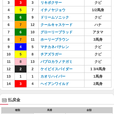
3
3
3
リキボクサー
クビ
4
5
7
イチノヤジョウ
1/2馬身
5
6
9
ドリームソニック
クビ
6
7
12
クールキャスケード
ハナ
7
6
10
グローリーブラッド
アタマ
8
7
11
ホーリーブラウン
3馬身
9
4
5
マチカネバテレン
クビ
10
5
8
チアズラガー
クビ
11
8
13
パブロカラノテガミ
クビ
12
2
2
ケイビイスパイダー
1 3/4馬身
13
1
1
カオリハイパー
1馬身
14
3
4
ヘイアンワイルド
2馬身
払戻金
種類
馬番
金額