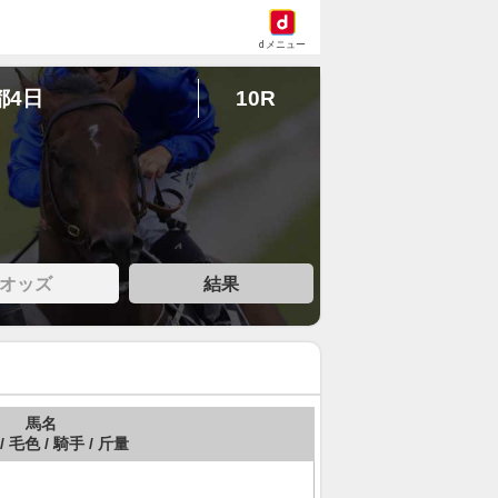
dメニュー
都4日
10R
オッズ
結果
馬名
/ 毛色 / 騎手 / 斤量