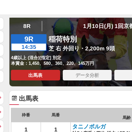
8R
1月10日(月) 1回京
9R
稲荷特別
14:35
芝 右 外回り・2,200m 9頭
4歳以上 (混合)[指定] 別定
本賞金：1,450、580、360、220、145万円
出馬表
データ分析
出馬表
枠番
馬番
馬齢 
タニノボルガ
1
1