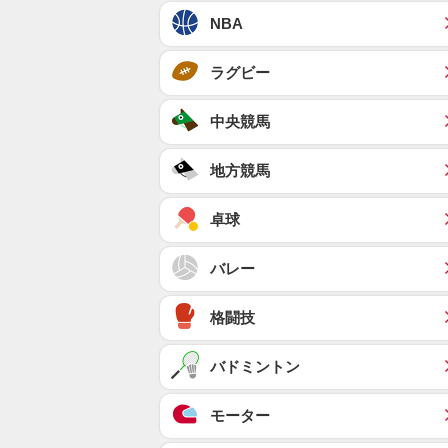
NBA
ラグビー
中央競馬
地方競馬
卓球
バレー
格闘技
バドミントン
モーター