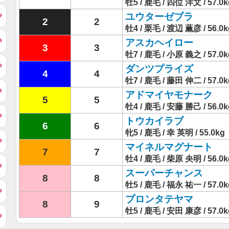
牡5 / 鹿毛 / 四位 洋文 / 57.0k
ユウターゼブラ
2
2
牡4 / 栗毛 / 渡辺 薫彦 / 56.0k
アスカヘイロー
3
3
牡7 / 鹿毛 / 小原 義之 / 57.0k
ダンツプライズ
4
4
牡7 / 鹿毛 / 藤田 伸二 / 57.0k
アドマイヤモナーク
5
5
牡4 / 鹿毛 / 安藤 勝己 / 56.0k
トウカイラブ
6
6
牝5 / 鹿毛 / 幸 英明 / 55.0kg
マイネルマグナート
7
7
牡4 / 鹿毛 / 柴原 央明 / 56.0k
スーパーチャンス
8
8
牡5 / 鹿毛 / 福永 祐一 / 57.0k
プロンタテヤマ
8
9
牡5 / 鹿毛 / 安田 康彦 / 57.0k