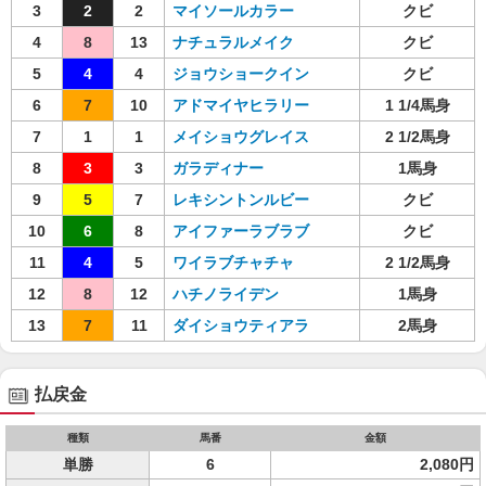
3
2
2
マイソールカラー
クビ
4
8
13
ナチュラルメイク
クビ
5
4
4
ジョウショークイン
クビ
6
7
10
アドマイヤヒラリー
1 1/4馬身
7
1
1
メイショウグレイス
2 1/2馬身
8
3
3
ガラディナー
1馬身
9
5
7
レキシントンルビー
クビ
10
6
8
アイファーラブラブ
クビ
11
4
5
ワイラブチャチャ
2 1/2馬身
12
8
12
ハチノライデン
1馬身
13
7
11
ダイショウティアラ
2馬身
払戻金
種類
馬番
金額
単勝
6
2,080円