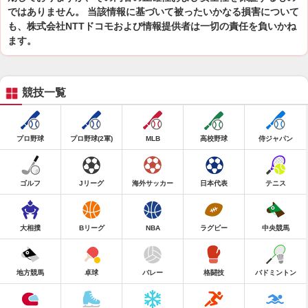
ではありません。 当該情報に基づいて被ったいかなる損害について
も、株式会社NTTドコモおよび情報提供者は一切の責任を負いかね
ます。
競技一覧
プロ野球
プロ野球(2軍)
MLB
高校野球
侍ジャパン
ゴルフ
Jリーグ
海外サッカー
日本代表
テニス
大相撲
Bリーグ
NBA
ラグビー
中央競馬
地方競馬
卓球
バレー
格闘技
バドミントン