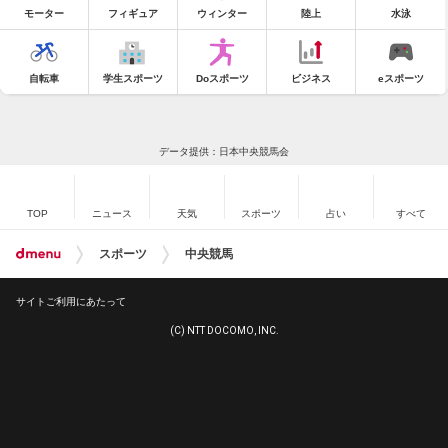
モーター
フィギュア
ウィンター
陸上
水泳
自転車
学生スポーツ
Doスポーツ
ビジネス
eスポーツ
データ提供：日本中央競馬会
TOP
ニュース
天気
スポーツ
占い
すべて
スポーツ
中央競馬
サイトご利用にあたって
(C) NTT DOCOMO, INC.