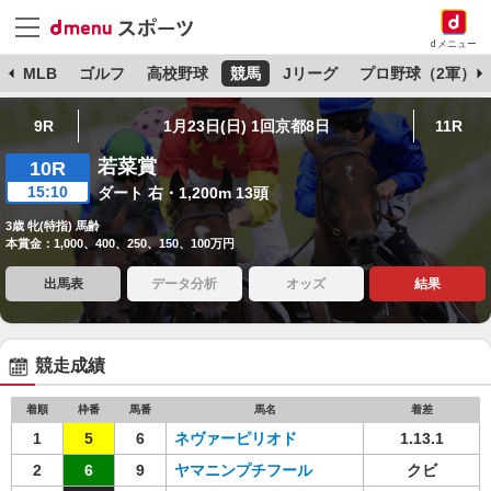
dメニュー
球
MLB
ゴルフ
高校野球
競馬
Jリーグ
プロ野球（2軍）
9R
1月23日(日) 1回京都8日
11R
若菜賞
10R
15:10
ダート 右・1,200m 13頭
3歳 牝(特指) 馬齢
本賞金：1,000、400、250、150、100万円
出馬表
データ分析
オッズ
結果
競走成績
着順
枠番
馬番
馬名
着差
1
5
6
ネヴァーピリオド
1.13.1
2
6
9
ヤマニンプチフール
クビ