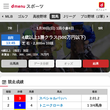
dメニュー
球
MLB
ゴルフ
高校野球
競馬
Jリーグ
プロ野球（2軍）
7R
1月30日(日) 1回小倉4日
9R
4歳以上1勝クラス(500万円以下)
8R
13:45
芝 右・2,000m 10頭
4歳以上 ［指定］ 別定
本賞金：750、300、190、110、75万円
出馬表
データ分析
オッズ
結果
競走成績
着順
枠番
馬番
馬名
着差
1
3
3
スペシャルバッハ
2.01.2
2
4
4
トニークローネ
1 3/4馬身