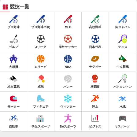
競技一覧
プロ野球
プロ野球(2軍)
MLB
高校野球
侍ジャパン
ゴルフ
Jリーグ
海外サッカー
日本代表
テニス
大相撲
Bリーグ
NBA
ラグビー
中央競馬
地方競馬
卓球
バレー
格闘技
バドミントン
モーター
フィギュア
ウィンター
陸上
水泳
自転車
学生スポーツ
Doスポーツ
ビジネス
eスポーツ