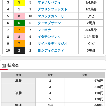
3
5
5
マヤノリバティ
3/4馬身
4
1
1
ダブリンフォレスト
1/2馬身
5
8
10
マジックカントリー
クビ
6
6
6
タニオブザテン
2馬身
7
7
7
フィオナ
3/4馬身
8
8
9
イダテンサンタ
1 1/4馬身
9
7
8
マイネルディマジオ
クビ
10
2
2
ヨシディグニティ
5馬身
払戻金
種類
馬番
金額
単勝
3
970円
3
210円
複勝
4
110円
5
170円
枠連
3-4
640円