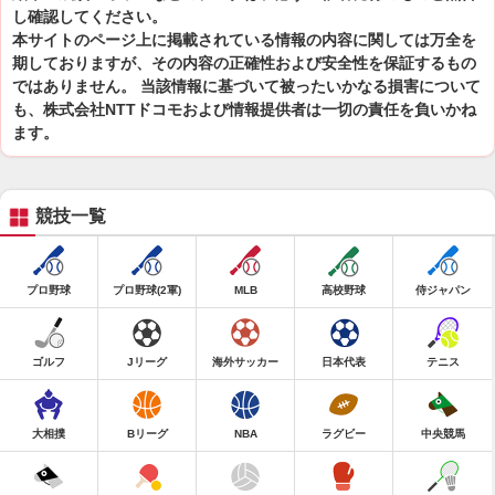
し確認してください。
本サイトのページ上に掲載されている情報の内容に関しては万全を
期しておりますが、その内容の正確性および安全性を保証するもの
ではありません。 当該情報に基づいて被ったいかなる損害について
も、株式会社NTTドコモおよび情報提供者は一切の責任を負いかね
ます。
競技一覧
プロ野球
プロ野球(2軍)
MLB
高校野球
侍ジャパン
ゴルフ
Jリーグ
海外サッカー
日本代表
テニス
大相撲
Bリーグ
NBA
ラグビー
中央競馬