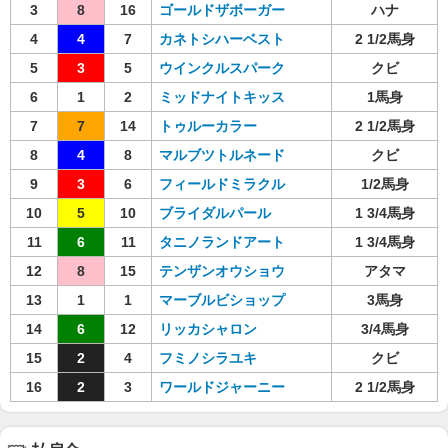
3
8
16
ゴールドザボーガー
ハナ
4
4
7
カネトシハーベスト
2 1/2馬身
5
3
5
ウインクルスパーク
クビ
6
1
2
ミッドナイトキッス
1馬身
7
7
14
トゥルーカラー
2 1/2馬身
8
4
8
マルブツトルネード
クビ
9
3
6
フィールドミラクル
1/2馬身
10
5
10
ブライダルパール
1 3/4馬身
11
6
11
タニノランドアート
1 3/4馬身
12
8
15
テンザンオウショウ
アタマ
13
1
1
マーブルビショップ
3馬身
14
6
12
リッカシャロン
3/4馬身
15
2
4
フミノシラユキ
クビ
16
2
3
ワールドジャーニー
2 1/2馬身