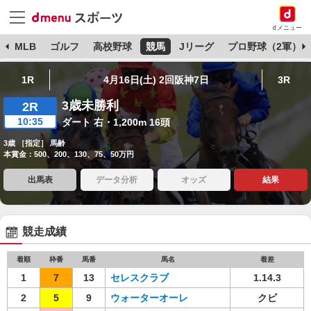
dメニュー
球
MLB
ゴルフ
高校野球
競馬
Jリーグ
プロ野球（2軍）
1R
4月16日(土) 2回阪神7日
3R
3歳未勝利
2R
10:35
ダート 右・1,200m 16頭
3歳 ［指定］ 馬齢
本賞金：500、200、130、75、50万円
出馬表
データ分析
オッズ
結果
競走成績
着順
枠番
馬番
馬名
着差
1
7
13
セレスクラブ
1.14.3
2
5
9
ウォーターオーレ
クビ