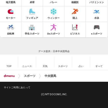
地方競馬
卓球
バレー
格闘技
バドミントン
モーター
フィギュア
ウィンター
陸上
水泳
自転車
学生スポーツ
Doスポーツ
ビジネス
eスポーツ
データ提供：日本中央競馬会
TOP
ニュース
天気
スポーツ
占い
すべて
スポーツ
中央競馬
サイトご利用にあたって
(C) NTT DOCOMO, INC.