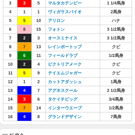
3
3
5
マルタカテンビー
1 1/4馬身
4
1
1
ヴィガラスバイオ
2馬身
5
5
10
アリロン
ハナ
6
8
15
フォトン
3 1/2馬身
7
2
3
オースミナイス
3 1/2馬身
8
7
13
レインボートップ
クビ
9
6
11
フィールドラブ
1/2馬身
10
2
4
ビクトリアメーク
クビ
11
5
9
テイエムジャガー
クビ
12
1
2
カットアダッシュ
1馬身
13
4
7
アグネスクール
2 1/2馬身
14
3
6
タケイチビッグ
3/4馬身
15
7
14
インターウエーブ
1/2馬身
16
4
8
グランドデザイン
7馬身