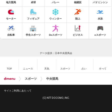
地方競馬
卓球
バレー
格闘技
バドミントン
モーター
フィギュア
ウィンター
陸上
水泳
自転車
学生スポーツ
Doスポーツ
ビジネス
eスポーツ
データ提供：日本中央競馬会
TOP
ニュース
天気
スポーツ
占い
すべて
スポーツ
中央競馬
サイトご利用にあたって
(C) NTT DOCOMO, INC.