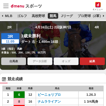
dメニュー
球
MLB
ゴルフ
高校野球
競馬
Jリーグ
プロ野球（2軍）
2R
4月16日(土) 2回阪神7日
4R
3歳未勝利
3R
11:05
ダート 右・1,400m 16頭
3歳 ［指定］ 馬齢
本賞金：500、200、130、75、50万円
出馬表
データ分析
オッズ
結果
競走成績
着順
枠番
馬番
馬名
着差
1
6
12
ピーニョリブロ
1.26.3
2
8
16
ナムラライアン
1 3/4馬身