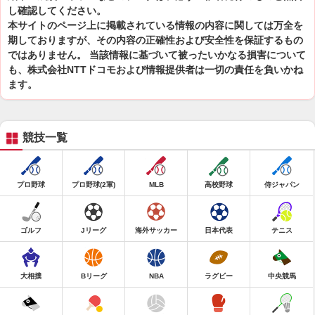
し確認してください。
本サイトのページ上に掲載されている情報の内容に関しては万全を
期しておりますが、その内容の正確性および安全性を保証するもの
ではありません。 当該情報に基づいて被ったいかなる損害について
も、株式会社NTTドコモおよび情報提供者は一切の責任を負いかね
ます。
競技一覧
プロ野球
プロ野球(2軍)
MLB
高校野球
侍ジャパン
ゴルフ
Jリーグ
海外サッカー
日本代表
テニス
大相撲
Bリーグ
NBA
ラグビー
中央競馬