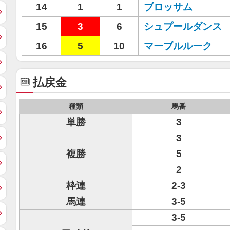
14
1
1
ブロッサム
15
3
6
シュプールダンス
16
5
10
マーブルルーク
払戻金
種類
馬番
単勝
3
3
複勝
5
2
枠連
2-3
馬連
3-5
3-5