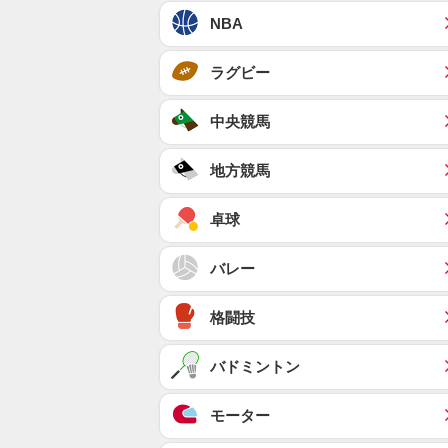
NBA
ラグビー
中央競馬
地方競馬
卓球
バレー
格闘技
バドミントン
モーター