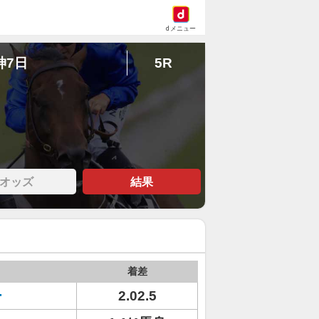
dメニュー
神7日
5R
オッズ
結果
着差
ー
2.02.5