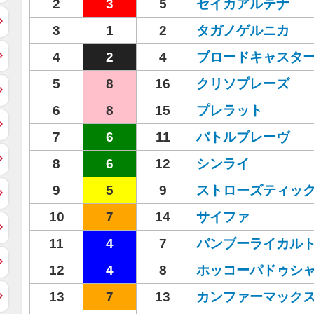
2
3
5
セイカアルテナ
3
1
2
タガノゲルニカ
4
2
4
ブロードキャスタ
5
8
16
クリソプレーズ
6
8
15
プレラット
7
6
11
バトルブレーヴ
8
6
12
シンライ
9
5
9
ストローズティッ
10
7
14
サイファ
11
4
7
バンブーライカル
12
4
8
ホッコーパドゥシ
13
7
13
カンファーマック