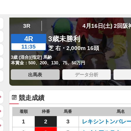
3R
4月16日(土) 2回阪
4R
3歳未勝利
11:35
芝 右・2,000m 16頭
3歳 (混合)[指定] 馬齢
本賞金：500、200、130、75、50万円
出馬表
データ分析
競走成績
着順
枠番
馬番
馬名
1
2
3
レキシントンバレ