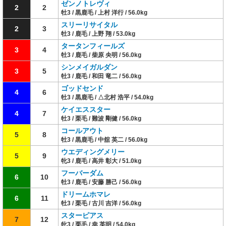
ゼンノトレヴィ
2
2
牡3 / 黒鹿毛 / 上村 洋行 / 56.0kg
スリーリサイタル
2
3
牡3 / 鹿毛 / 上野 翔 / 53.0kg
タータンフィールズ
3
4
牡3 / 鹿毛 / 柴原 央明 / 56.0kg
シンメイガルダン
3
5
牡3 / 鹿毛 / 和田 竜二 / 56.0kg
ゴッドセンド
4
6
牡3 / 黒鹿毛 / △北村 浩平 / 54.0kg
ケイエススター
4
7
牡3 / 栗毛 / 難波 剛健 / 56.0kg
コールアウト
5
8
牡3 / 黒鹿毛 / 中舘 英二 / 56.0kg
ウエディングメリー
5
9
牝3 / 鹿毛 / 高井 彰大 / 51.0kg
フーバーダム
6
10
牡3 / 鹿毛 / 安藤 勝己 / 56.0kg
ドリームホマレ
6
11
牡3 / 栗毛 / 古川 吉洋 / 56.0kg
スターピアス
7
12
牝3 / 栗毛 / 幸 英明 / 54.0kg