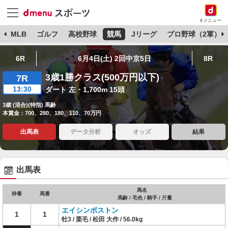
dメニュー
球
MLB
ゴルフ
高校野球
競馬
Jリーグ
プロ野球（2軍）
6R
6月4日(土) 2回中京5日
8R
3歳1勝クラス(500万円以下)
7R
13:30
ダート 左・1,700m 15頭
3歳 (混合)(特指) 馬齢
本賞金：700、280、180、110、70万円
出馬表
データ分析
オッズ
結果
出馬表
馬名
枠番
馬番
馬齢 / 毛色 / 騎手 / 斤量
エイシンボストン
1
1
牡3 / 栗毛 / 松田 大作 / 56.0kg