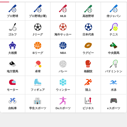
プロ野球
プロ野球(2軍)
MLB
高校野球
侍ジャパン
ゴルフ
Jリーグ
海外サッカー
日本代表
テニス
大相撲
Bリーグ
NBA
ラグビー
中央競馬
地方競馬
卓球
バレー
格闘技
バドミントン
モーター
フィギュア
ウィンター
陸上
水泳
自転車
学生スポーツ
Doスポーツ
ビジネス
eスポーツ