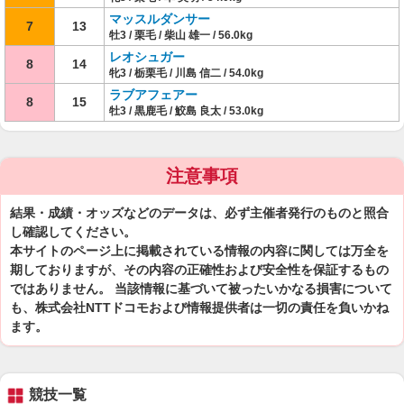
マッスルダンサー
7
13
牡3 / 栗毛 / 柴山 雄一 / 56.0kg
レオシュガー
8
14
牝3 / 栃栗毛 / 川島 信二 / 54.0kg
ラブアフェアー
8
15
牡3 / 黒鹿毛 / 鮫島 良太 / 53.0kg
注意事項
結果・成績・オッズなどのデータは、必ず主催者発行のものと照合
し確認してください。
本サイトのページ上に掲載されている情報の内容に関しては万全を
期しておりますが、その内容の正確性および安全性を保証するもの
ではありません。 当該情報に基づいて被ったいかなる損害について
も、株式会社NTTドコモおよび情報提供者は一切の責任を負いかね
ます。
競技一覧