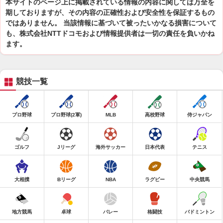
本サイトのページ上に掲載されている情報の内容に関しては万全を
期しておりますが、その内容の正確性および安全性を保証するもの
ではありません。 当該情報に基づいて被ったいかなる損害について
も、株式会社NTTドコモおよび情報提供者は一切の責任を負いかね
ます。
競技一覧
プロ野球
プロ野球(2軍)
MLB
高校野球
侍ジャパン
ゴルフ
Jリーグ
海外サッカー
日本代表
テニス
大相撲
Bリーグ
NBA
ラグビー
中央競馬
地方競馬
卓球
バレー
格闘技
バドミントン