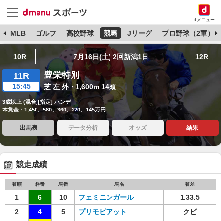
dメニュー
球
MLB
ゴルフ
高校野球
競馬
Jリーグ
プロ野球（2軍）
10R
7月16日(土) 2回新潟1日
12R
豊栄特別
11R
15:45
芝 左 外・1,600m 14頭
3歳以上 (混合)[指定] ハンデ
本賞金：1,450、580、360、220、145万円
出馬表
データ分析
オッズ
結果
競走成績
着順
枠番
馬番
馬名
着差
1
6
10
フェミニンガール
1.33.5
2
4
5
プリモピアット
クビ