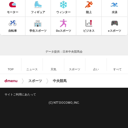
モーター
フィギュア
ウィンター
陸上
水泳
自転車
学生スポーツ
Doスポーツ
ビジネス
eスポーツ
データ提供：日本中央競馬会
TOP
ニュース
天気
スポーツ
占い
すべて
スポーツ
中央競馬
サイトご利用にあたって
(C) NTT DOCOMO, INC.