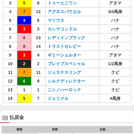
3
5
8
トゥーエニワン
アタマ
4
7
12
アグネスパウエル
3/4馬身
5
4
6
マリウス
ハナ
6
3
3
カシマコンドル
ハナ
7
8
13
レディインブラック
ハナ
8
8
14
トラストセレビー
ハナ
9
3
4
ギミーシェルター
アタマ
10
2
2
ブレイブスペシャル
1/2馬身
11
7
11
ジュラナスリング
クビ
12
6
9
シルクディレクター
クビ
13
1
1
ニシノハーロック
クビ
14
5
7
ジェリクル
4馬身
払戻金
種類
馬番
金額