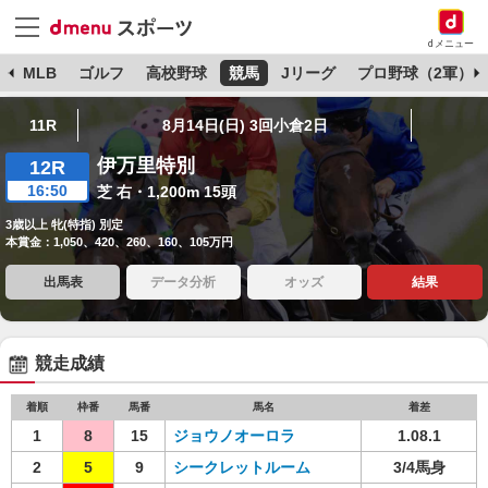
dメニュー
球
MLB
ゴルフ
高校野球
競馬
Jリーグ
プロ野球（2軍）
11R
8月14日(日) 3回小倉2日
伊万里特別
12R
16:50
芝 右・1,200m 15頭
3歳以上 牝(特指) 別定
本賞金：1,050、420、260、160、105万円
出馬表
データ分析
オッズ
結果
競走成績
着順
枠番
馬番
馬名
着差
1
8
15
ジョウノオーロラ
1.08.1
2
5
9
シークレットルーム
3/4馬身