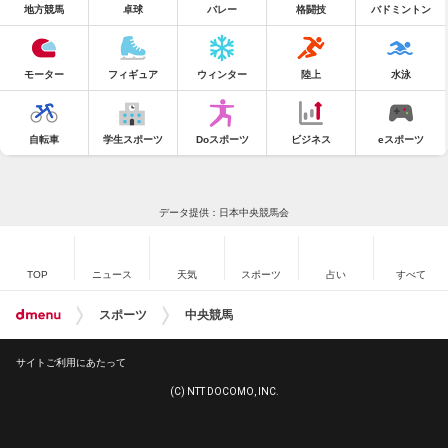
地方競馬
卓球
バレー
格闘技
バドミントン
モーター
フィギュア
ウィンター
陸上
水泳
自転車
学生スポーツ
Doスポーツ
ビジネス
eスポーツ
データ提供：日本中央競馬会
TOP
ニュース
天気
スポーツ
占い
すべて
スポーツ
中央競馬
サイトご利用にあたって
(C) NTT DOCOMO, INC.