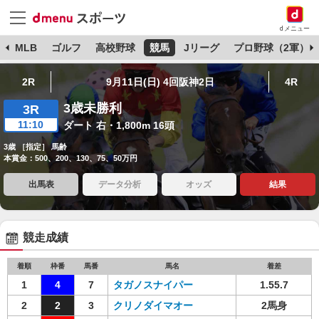
dメニュー
球
MLB
ゴルフ
高校野球
競馬
Jリーグ
プロ野球（2軍）
2R
9月11日(日) 4回阪神2日
4R
3歳未勝利
3R
11:10
ダート 右・1,800m 16頭
3歳 ［指定］ 馬齢
本賞金：500、200、130、75、50万円
出馬表
データ分析
オッズ
結果
競走成績
着順
枠番
馬番
馬名
着差
1
4
7
タガノスナイパー
1.55.7
2
2
3
クリノダイマオー
2馬身