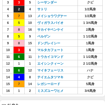
3
3
5
シーサンダー
クビ
4
2
4
サトリ
1/2馬身
5
7
13
メイショウワグナー
1/2馬身
6
5
10
ヴィガラスバイオ
1 3/4馬身
7
8
16
サカイヤベンケイ
2馬身
8
5
9
ベルゲン
1 1/2馬身
9
8
15
ドングレイシー
1馬身
10
3
6
マルタカフェート
1馬身
11
6
11
トウカイコマンド
1 1/2馬身
12
1
1
エイシンクィーン
2 1/2馬身
13
6
12
マイネフェーリス
ハナ
14
4
8
テイエムタツマキ
クビ
15
7
14
レガシーロード
5馬身
16
1
2
ミスズユーワヒメ
3/4馬身