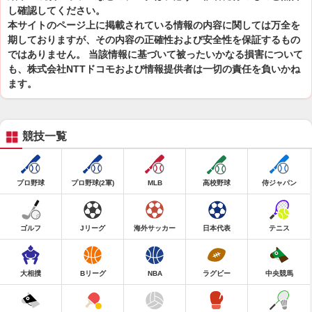
し確認してください。
本サイトのページ上に掲載されている情報の内容に関しては万全を
期しておりますが、その内容の正確性および安全性を保証するもの
ではありません。 当該情報に基づいて被ったいかなる損害について
も、株式会社NTTドコモおよび情報提供者は一切の責任を負いかね
ます。
競技一覧
プロ野球
プロ野球(2軍)
MLB
高校野球
侍ジャパン
ゴルフ
Jリーグ
海外サッカー
日本代表
テニス
大相撲
Bリーグ
NBA
ラグビー
中央競馬