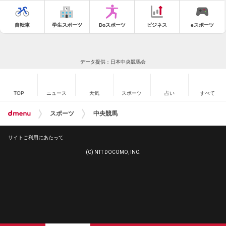
自転車
学生スポーツ
Doスポーツ
ビジネス
eスポーツ
データ提供：日本中央競馬会
TOP
ニュース
天気
スポーツ
占い
すべて
スポーツ
中央競馬
サイトご利用にあたって
(C) NTT DOCOMO, INC.