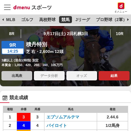
dメニュー
球
MLB
ゴルフ
高校野球
競馬
Jリーグ
プロ野球（2軍）
8R
9月17日(土) 2回札幌3日
10R
積丹特別
9R
14:25
芝 右・2,600m 12頭
3歳以上 (混合)(特指) 別定
本賞金：1,050、420、260、160、105万円
出馬表
データ分析
オッズ
結果
競走成績
着順
枠番
馬番
馬名
着差
1
3
3
エプソムアルテマ
2.44.6
2
4
4
バイロイト
1/2馬身