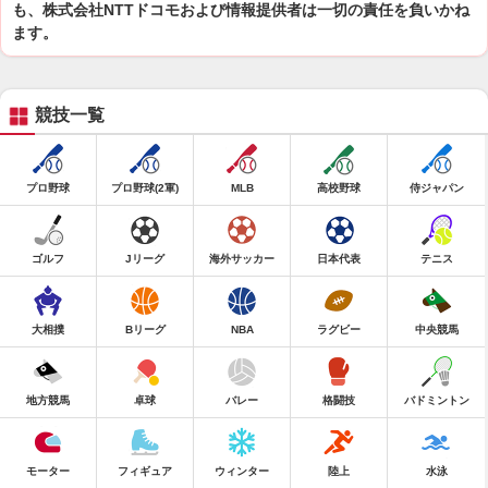
も、株式会社NTTドコモおよび情報提供者は一切の責任を負いかね
ます。
競技一覧
プロ野球
プロ野球(2軍)
MLB
高校野球
侍ジャパン
ゴルフ
Jリーグ
海外サッカー
日本代表
テニス
大相撲
Bリーグ
NBA
ラグビー
中央競馬
地方競馬
卓球
バレー
格闘技
バドミントン
モーター
フィギュア
ウィンター
陸上
水泳