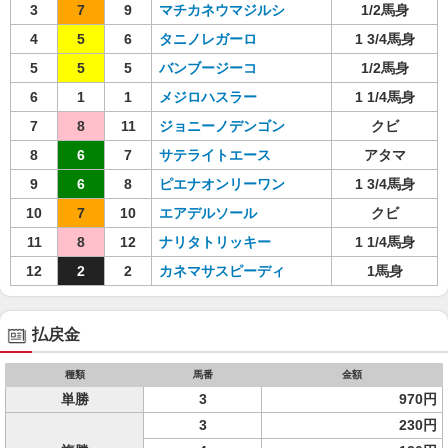
3
7
9
マチカネウマジルシ
1/2馬身
4
5
6
タニノレガーロ
1 3/4馬身
5
5
5
バンブージーコ
1/2馬身
6
1
1
メジロハスラー
1 1/4馬身
7
8
11
ジョニーノデンゴン
クビ
8
6
7
サテライトエース
アタマ
9
6
8
ピエナオンリーワン
1 3/4馬身
10
7
10
エアデルソール
クビ
11
8
12
ナリタトリッキー
1 1/4馬身
12
2
2
カネマサスピーディ
1馬身
払戻金
種類
馬番
金額
単勝
3
970円
3
230円