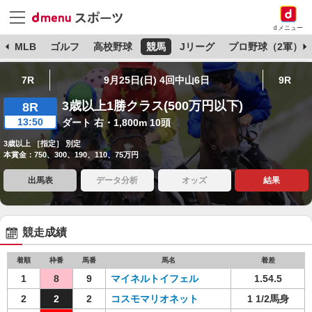
dメニュー
球
MLB
ゴルフ
高校野球
競馬
Jリーグ
プロ野球（2軍）
7R
9月25日(日) 4回中山6日
9R
3歳以上1勝クラス(500万円以下)
8R
13:50
ダート 右・1,800m 10頭
3歳以上 ［指定］ 別定
本賞金：750、300、190、110、75万円
出馬表
データ分析
オッズ
結果
競走成績
着順
枠番
馬番
馬名
着差
1
8
9
マイネルトイフェル
1.54.5
2
2
2
コスモマリオネット
1 1/2馬身