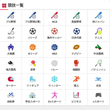
競技一覧
プロ野球
プロ野球(2軍)
MLB
高校野球
侍ジャパン
ゴルフ
Jリーグ
海外サッカー
日本代表
テニス
大相撲
Bリーグ
NBA
ラグビー
中央競馬
地方競馬
卓球
バレー
格闘技
バドミントン
モーター
フィギュア
ウィンター
陸上
水泳
自転車
学生スポーツ
Doスポーツ
ビジネス
eスポーツ