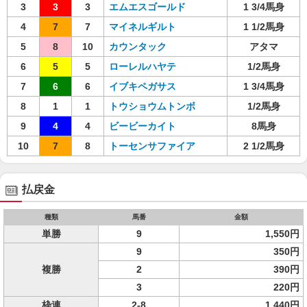
3
3
3
エムエスゴールド
1 3/4馬身
4
7
7
マイネルギルト
1 1/2馬身
5
8
10
カウンタック
アタマ
6
5
5
ローレルハヤテ
1/2馬身
7
6
6
イブキペガサス
1 3/4馬身
8
1
1
トウショウムトンボ
1/2馬身
9
4
4
ビービーカイト
8馬身
10
7
8
トーセンサファイア
2 1/2馬身
払戻金
種類
馬番
金額
単勝
9
1,550円
9
350円
複勝
2
390円
3
220円
枠連
2-8
1,440円