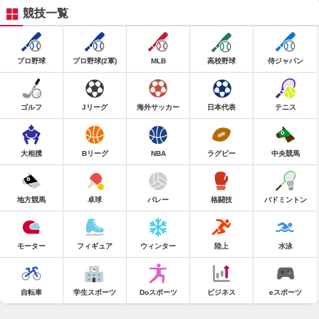
競技一覧
プロ野球
プロ野球(2軍)
MLB
高校野球
侍ジャパン
ゴルフ
Jリーグ
海外サッカー
日本代表
テニス
大相撲
Bリーグ
NBA
ラグビー
中央競馬
地方競馬
卓球
バレー
格闘技
バドミントン
モーター
フィギュア
ウィンター
陸上
水泳
自転車
学生スポーツ
Doスポーツ
ビジネス
eスポーツ