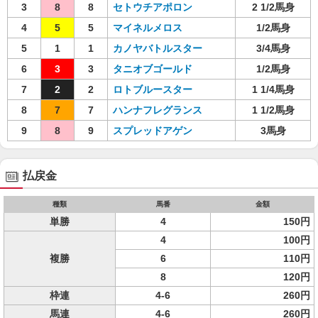
3
8
8
セトウチアポロン
2 1/2馬身
4
5
5
マイネルメロス
1/2馬身
5
1
1
カノヤバトルスター
3/4馬身
6
3
3
タニオブゴールド
1/2馬身
7
2
2
ロトブルースター
1 1/4馬身
8
7
7
ハンナフレグランス
1 1/2馬身
9
8
9
スプレッドアゲン
3馬身
払戻金
種類
馬番
金額
単勝
4
150円
4
100円
複勝
6
110円
8
120円
枠連
4-6
260円
馬連
4-6
260円