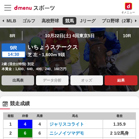
dメニュー
球
MLB
ゴルフ
高校野球
競馬
Jリーグ
プロ野球（2軍）
8R
10月22日(土) 4回東京5日
10R
いちょうステークス
9R
14:30
芝 左・1,600m 9頭
2歳 (混合)(特指) 別定
本賞金：1,600、640、400、240、160万円
出馬表
データ分析
オッズ
結果
競走成績
着順
枠番
馬番
馬名
着差
1
4
4
ジャリスコライト
1.35.9
2
6
6
ニシノイツマデモ
2 1/2馬身