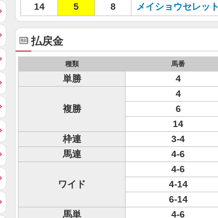
14
5
8
メイショウセレッ
払戻金
種類
馬番
単勝
4
4
複勝
6
14
枠連
3-4
馬連
4-6
4-6
ワイド
4-14
6-14
馬単
4-6