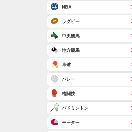
NBA
ラグビー
中央競馬
地方競馬
卓球
バレー
格闘技
バドミントン
モーター