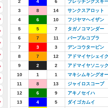
2
4
6
ブレッチングスキ
3
8
14
サンクスアロット
4
6
10
フジヤマヘイザン
5
5
7
タガノコマンダー
6
7
11
パープルコブラ
7
3
3
デンコウタービン
8
7
12
アドマイヤシェイ
9
2
2
アドマイヤソニッ
10
1
1
マキシムキングオ
11
8
13
ジャイロスコープ
12
6
9
アキノセイハ
13
4
5
ダイゴカムイ