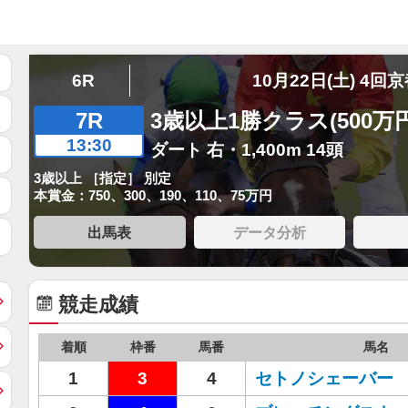
6R
10月22日(土) 4回
7R
3歳以上1勝クラス(500万
13:30
ダート 右・1,400m 14頭
3歳以上 ［指定］ 別定
本賞金：750、300、190、110、75万円
出馬表
データ分析
競走成績
着順
枠番
馬番
馬名
1
3
4
セトノシェーバー