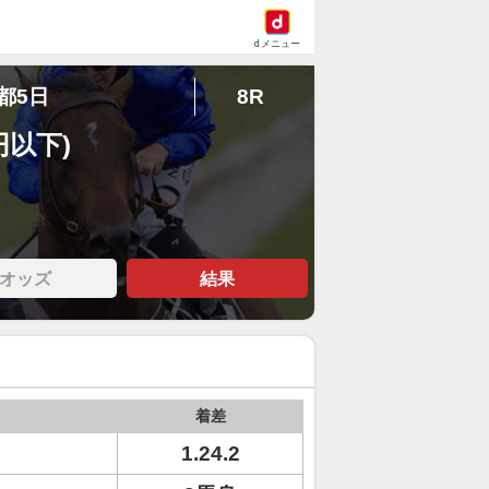
dメニュー
京都5日
8R
円以下)
オッズ
結果
着差
1.24.2