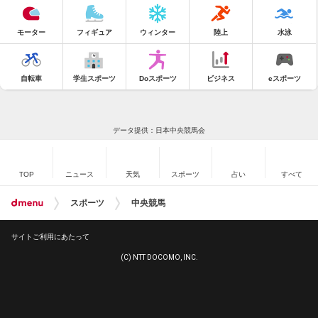
モーター
フィギュア
ウィンター
陸上
水泳
自転車
学生スポーツ
Doスポーツ
ビジネス
eスポーツ
データ提供：日本中央競馬会
TOP
ニュース
天気
スポーツ
占い
すべて
スポーツ
中央競馬
サイトご利用にあたって
(C) NTT DOCOMO, INC.