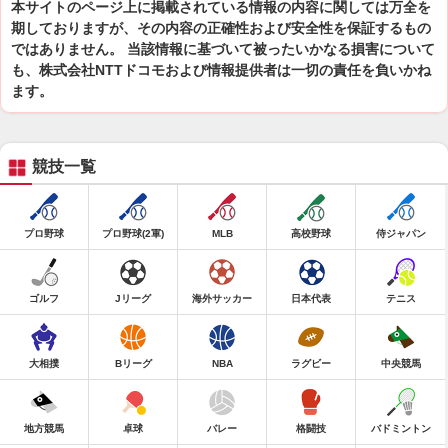
本サイトのページ上に掲載されている情報の内容に関しては万全を
期しておりますが、その内容の正確性および安全性を保証するもの
ではありません。 当該情報に基づいて被ったいかなる損害について
も、株式会社NTTドコモおよび情報提供者は一切の責任を負いかね
ます。
競技一覧
プロ野球
プロ野球(2軍)
MLB
高校野球
侍ジャパン
ゴルフ
Jリーグ
海外サッカー
日本代表
テニス
大相撲
Bリーグ
NBA
ラグビー
中央競馬
地方競馬
卓球
バレー
格闘技
バドミントン