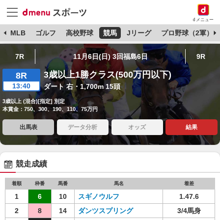
dメニュー
球
MLB
ゴルフ
高校野球
競馬
Jリーグ
プロ野球（2軍）
7R
11月6日(日) 3回福島6日
9R
3歳以上1勝クラス(500万円以下)
8R
13:40
ダート 右・1,700m 15頭
3歳以上 (混合)[指定] 別定
本賞金：750、300、190、110、75万円
出馬表
データ分析
オッズ
結果
競走成績
着順
枠番
馬番
馬名
着差
1
6
10
スギノウルフ
1.47.6
2
8
14
ダンツスプリング
3/4馬身